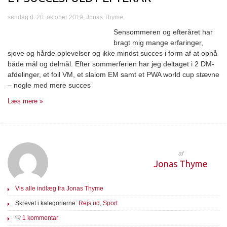
søndag d. 20. oktober 2019, Jonas Thyme
Sensommeren og efteråret har
bragt mig mange erfaringer,
sjove og hårde oplevelser og ikke mindst succes i form af at opnå
både mål og delmål. Efter sommerferien har jeg deltaget i 2 DM-
afdelinger, et foil VM, et slalom EM samt et PWA world cup stævne
– nogle med mere succes
Læs mere »
af
Jonas Thyme
Vis alle indlæg fra Jonas Thyme
Skrevet i kategorierne:
Rejs ud
,
Sport
1 kommentar