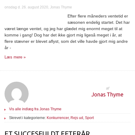
onsdag d. 26. august 2020, Jonas Thyme
Efter flere måneders ventetid er
sæsonen endelig startet. Det har
været længe ventet, og jeg har glædet mig enormt meget til at
komme i gang! Dog har det ikke gjort mig ligeså meget i år, at
flere stævner er blevet aflyst, som det ville havde gjort mig andre
år -
Læs mere »
af
Jonas Thyme
Vis alle indlæg fra Jonas Thyme
Skrevet i kategorierne:
Konkurrencer
,
Rejs ud
,
Sport
ET SUCCESFULDT EFTERÅR