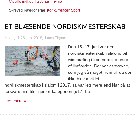
Vis alle indlæg fra Jonas Thyme
Skrevet i kategorierne:
Konkurrencer
,
Sport
ET BLÆSENDE NORDISKMESTERSKAB
tirsdag d. 26. juni 2018, Jonas Thyme
Den 15.-17. juni var der
nordiskmesterskab i slalom/foil
windsurfing i den nordlige ende
af limfjorden. Det var et stævne,
som jeg så meget frem til, da der
ikke blev afviklet
nordiskmesterskab i slalom i 2017, så var jeg mere end klar på at
forsvare min titel i junior-kategorien (u17) fra
Læs mere »