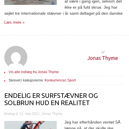
at være i gang igen, selvom det
ikke er på fuld skrue. Jeg har
sejlet tre internationale stævner i år samt deltaget på den danske
Læs mere »
af
Jonas Thyme
Vis alle indlæg fra Jonas Thyme
Skrevet i kategorierne:
Konkurrencer
,
Sport
ENDELIG ER SURFSTÆVNER OG
SOLBRUN HUD EN REALITET
tirsdag d. 11. maj 2021, Jonas Thyme
Jeg har efterhånden ventet SÅ
længe på, at der skulle ske