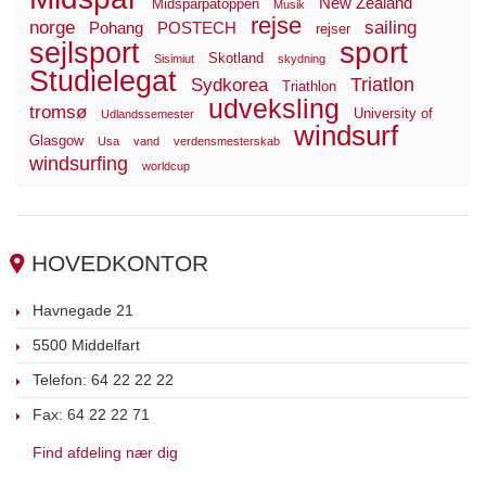
New Zealand
Midsparpåtoppen
Musik
rejse
norge
sailing
Pohang
POSTECH
rejser
sport
sejlsport
Skotland
Sisimiut
skydning
Studielegat
Triatlon
Sydkorea
Triathlon
udveksling
tromsø
University of
Udlandssemester
windsurf
Glasgow
Usa
vand
verdensmesterskab
windsurfing
worldcup
HOVEDKONTOR
Havnegade 21
5500 Middelfart
Telefon: 64 22 22 22
Fax: 64 22 22 71
Find afdeling nær dig