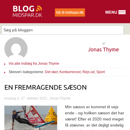
Gå til midspar.dk
af
Jonas Thyme
Vis alle indlæg fra Jonas Thyme
Skrevet i kategorierne:
Det sker
,
Konkurrencer
,
Rejs ud
,
Sport
EN FREMRAGENDE SÆSON
onsdag d. 27. oktober 2021, Jonas Thyme
Min sæson er kommet til vejs
ende - og hvilken sæson det har
været! Efter et 2020 med meget
få stævner, er det dejligt endelig