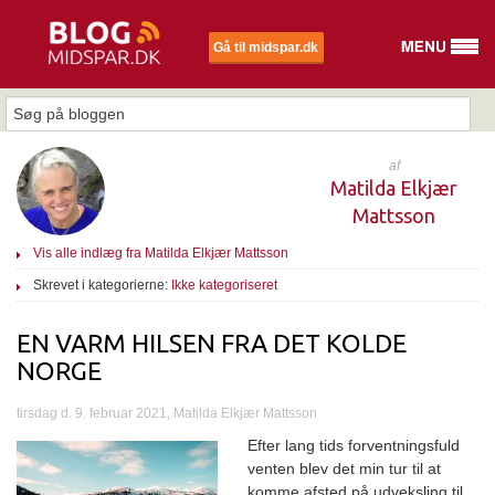
Gå til midspar.dk
af
Matilda Elkjær
Mattsson
Vis alle indlæg fra Matilda Elkjær Mattsson
Skrevet i kategorierne:
Ikke kategoriseret
EN VARM HILSEN FRA DET KOLDE
NORGE
tirsdag d. 9. februar 2021, Matilda Elkjær Mattsson
Efter lang tids forventningsfuld
venten blev det min tur til at
komme afsted på udveksling til