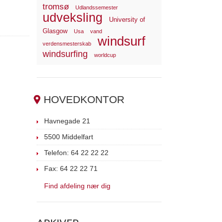
tromsø
Udlandssemester
udveksling
University of
Glasgow
Usa
vand
windsurf
verdensmesterskab
windsurfing
worldcup
HOVEDKONTOR
Havnegade 21
5500 Middelfart
Telefon: 64 22 22 22
Fax: 64 22 22 71
Find afdeling nær dig