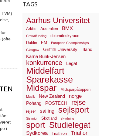
kortet
TAGS
et TVM)
Aarhus Universitet
else,
BMX
Arktis
Australien
rfor
dolomiteskyrace
Crowdfunding
 (ofte
Dublin
EM
European Championships
Griffith University
Irland
Glasgow
Karna Bunk-Jensen
konkurrence
Legat
Middelfart
Sparekasse
Midspar
ITEN
Midsparpåtoppen
norge
New Zealand
Musik
rejse
Pohang
POSTECH
sejlsport
et
sailing
rejser
tået
Skotland
Sisimiut
skydning
 været
sport
Studielegat
pe i
Triatlon
Sydkorea
Triathlon