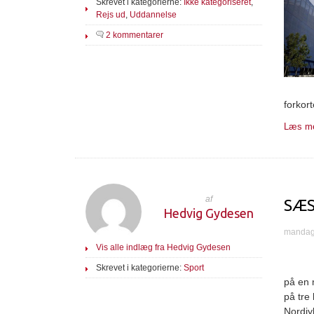
Skrevet i kategorierne:
Ikke kategoriseret
,
Rejs ud
,
Uddannelse
2 kommentarer
forkor
Læs me
af
SÆS
Hedvig Gydesen
mandag 
Vis alle indlæg fra Hedvig Gydesen
Skrevet i kategorierne:
Sport
på en 
på tre
Nordjy