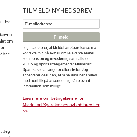
TILMELD NYHEDSBREV
s. Jeg
stævne
ålet om
 en
Jeg accepterer, at Middelfart Sparekasse må
kontakte mig på e-mail om relevante emner
t åbne
som pension og investering samt alle de
kultur- og sportsarrangementer Middelfart
Sparekasse arrangerer eller støtter. Jeg
accepterer desuden, at mine data behandles
med henblik på at sende mig så relevant
information som muligt.
Læs mere om betingelserne for
Middelfart Sparekasses nyhedsbrev her
>>
n. Jeg