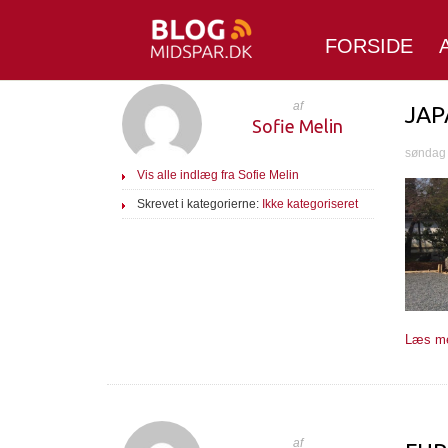
FORSIDE
af
JAP
Sofie Melin
søndag 
Vis alle indlæg fra Sofie Melin
Skrevet i kategorierne:
Ikke kategoriseret
Læs me
af