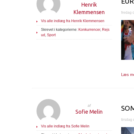
EUR
Henrik
Klemmensen
fredag 
Vis alle indlæg fra Henrik Klemmensen
Skrevet i kategorierne:
Konkurrencer
,
Rejs
ud
,
Sport
Læs me
af
SOM
Sofie Melin
tirsdag 
Vis alle indlæg fra Sofie Melin