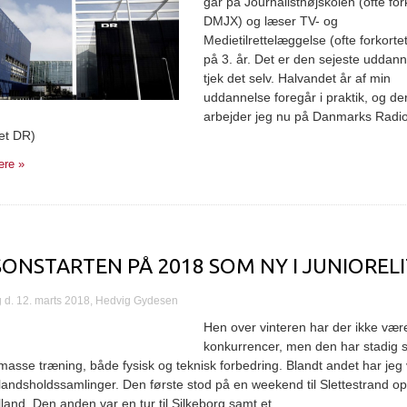
går på Journalisthøjskolen (ofte for
DMJX) og læser TV- og
Medietilrettelæggelse (ofte forkort
på 3. år. Det er den sejeste uddann
tjek det selv. Halvandet år af min
uddannelse foregår i praktik, og de
arbejder jeg nu på Danmarks Radio
tet DR)
re »
ONSTARTEN PÅ 2018 SOM NY I JUNIOREL
d. 12. marts 2018, Hedvig Gydesen
Hen over vinteren har der ikke vær
konkurrencer, men den har stadig s
masse træning, både fysisk og teknisk forbedring. Blandt andet har jeg
 landsholdssamlinger. Den første stod på en weekend til Slettestrand op
lland. Den anden var en tur til Silkeborg samt et