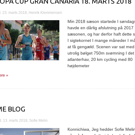
OPA CUP GRAN CANARIA 18. MARTS 2018
d. 23. marts 2018, Henrik Klemmensen
Min 2018 sæson startede I søndag
havde en dårlig afslutning på 2017
sæsonen, og har derfor haft dette 
I sigtekornet I mange måneder I m
at få gengæld. Scenen var sat med
utrolig bølget 750m svømning I de
atlanterhav, 20 km cycling med 80
højdemeter
re »
E BLOG
d. 13. marts 2018, Sofie Melin
Konnichiwa, Jeg hedder Sofie Meli