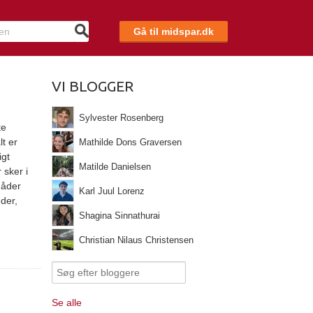
Gå til midspar.dk
VI BLOGGER
Sylvester Rosenberg
te
lt er
Mathilde Dons Graversen
igt
Matilde Danielsen
 sker i
måder
Karl Juul Lorenz
nder,
Shagina Sinnathurai
Christian Nilaus Christensen
Se alle