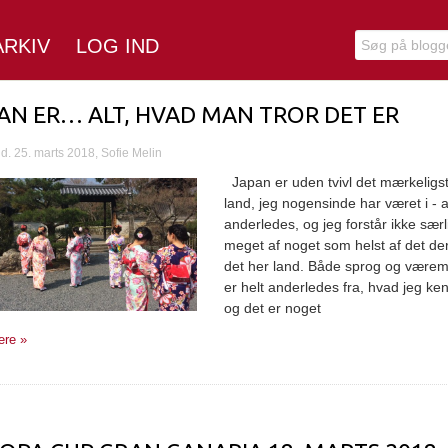
ARKIV
LOG IND
AN ER… ALT, HVAD MAN TROR DET ER
d. 25. marts 2018, Sofie Melin
Japan er uden tvivl det mærkeligs
land, jeg nogensinde har været i - a
anderledes, og jeg forstår ikke særl
meget af noget som helst af det der
det her land. Både sprog og være
er helt anderledes fra, hvad jeg ke
og det er noget
re »