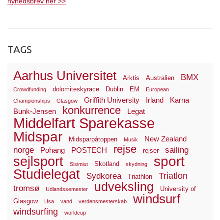
nyhedsbrev her >>
TAGS
Aarhus Universitet
BMX
Arktis
Australien
dolomiteskyrace
Dublin
EM
Crowdfunding
European
Griffith University
Irland
Karna
Championships
Glasgow
konkurrence
Bunk-Jensen
Legat
Middelfart Sparekasse
Midspar
New Zealand
Midsparpåtoppen
Musik
rejse
norge
sailing
Pohang
POSTECH
rejser
sport
sejlsport
Skotland
Sisimiut
skydning
Studielegat
Triatlon
Sydkorea
Triathlon
udveksling
tromsø
University of
Udlandssemester
windsurf
Glasgow
Usa
vand
verdensmesterskab
windsurfing
worldcup