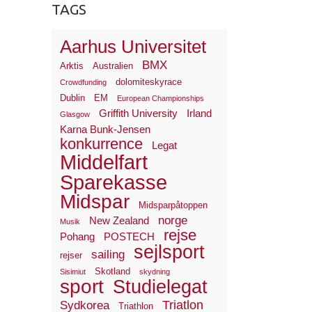
TAGS
Aarhus Universitet
BMX
Arktis
Australien
dolomiteskyrace
Crowdfunding
Dublin
EM
European Championships
Griffith University
Irland
Glasgow
Karna Bunk-Jensen
konkurrence
Legat
Middelfart
Sparekasse
Midspar
Midsparpåtoppen
norge
New Zealand
Musik
rejse
Pohang
POSTECH
sejlsport
sailing
rejser
Skotland
Sisimiut
skydning
sport
Studielegat
Triatlon
Sydkorea
Triathlon