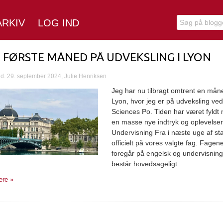
ARKIV
LOG IND
 FØRSTE MÅNED PÅ UDVEKSLING I LYON
d. 29. september 2024, Julie Henriksen
Jeg har nu tilbragt omtrent en måne
Lyon, hvor jeg er på udveksling ved
Sciences Po. Tiden har været fyldt
en masse nye indtryk og oplevelser
Undervisning Fra i næste uge af sta
officielt på vores valgte fag. Fagen
foregår på engelsk og undervisning
består hovedsageligt
re »