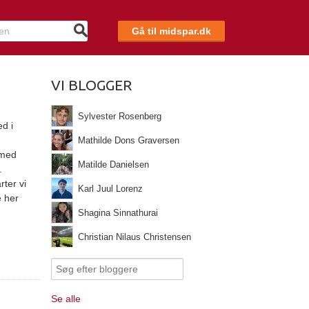
Gå til midspar.dk
VI BLOGGER
Sylvester Rosenberg
d i
Mathilde Dons Graversen
 med
Matilde Danielsen
.
rter vi
Karl Juul Lorenz
e her
Shagina Sinnathurai
Christian Nilaus Christensen
Se alle