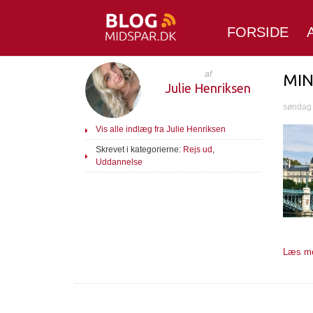
FORSIDE
af
MIN
Julie Henriksen
søndag 
Vis alle indlæg fra Julie Henriksen
Skrevet i kategorierne:
Rejs ud
,
Uddannelse
Læs me