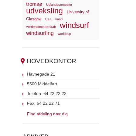
tromsø
Udlandssemester
udveksling
University of
Glasgow
Usa
vand
windsurf
verdensmesterskab
windsurfing
worldcup
HOVEDKONTOR
Havnegade 21
5500 Middelfart
Telefon: 64 22 22 22
Fax: 64 22 22 71
Find afdeling nær dig