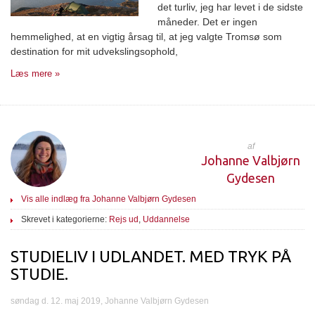
det turliv, jeg har levet i de sidste
måneder. Det er ingen
hemmelighed, at en vigtig årsag til, at jeg valgte Tromsø som
destination for mit udvekslingsophold,
Læs mere »
af
Johanne Valbjørn
Gydesen
Vis alle indlæg fra Johanne Valbjørn Gydesen
Skrevet i kategorierne:
Rejs ud
,
Uddannelse
STUDIELIV I UDLANDET. MED TRYK PÅ
STUDIE.
søndag d. 12. maj 2019, Johanne Valbjørn Gydesen