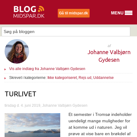
Gå til midspar.dk
af
Johanne Valbjørn
Gydesen
Vis alle indlæg fra Johanne Valbjørn Gydesen
Skrevet i kategorierne:
Ikke kategoriseret
,
Rejs ud
,
Uddannelse
TURLIVET
tirsdag d. 4. juni 2019, Johanne Valbjørn Gydesen
Et semester i Tromsø indeholder
uendeligt mange muligheder for
at komme ud i naturen. Jeg vil
prøve at vise bare en brøkdel af