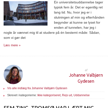
En universitetsuddannelse tager
typisk fem år. Det er egentlig ret
lang tid. Nu, hvor jeg er i
slutningen af min og efterhånden
begynder at kunne se lyset for
enden af tunnelen, har jeg i
nogle år vænnet mig til at studere på én bestemt måde: Sådan,
som vi gør det
Læs mere »
af
Johanne Valbjørn
Gydesen
Vis alle indlæg fra Johanne Valbjørn Gydesen
Skrevet i kategorierne:
Ikke kategoriseret
,
Rejs ud
,
Uddannelse
FEM TING, TROMSØ HAR LÆRT MIG