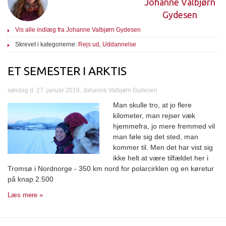
Johanne Valbjørn
Gydesen
Vis alle indlæg fra Johanne Valbjørn Gydesen
Skrevet i kategorierne:
Rejs ud
,
Uddannelse
ET SEMESTER I ARKTIS
søndag d. 27. januar 2019, Johanne Valbjørn Gydesen
Man skulle tro, at jo flere
kilometer, man rejser væk
hjemmefra, jo mere fremmed vil
man føle sig det sted, man
kommer til. Men det har vist sig
ikke helt at være tilfældet her i
Tromsø i Nordnorge - 350 km nord for polarcirklen og en køretur
på knap 2.500
Læs mere »