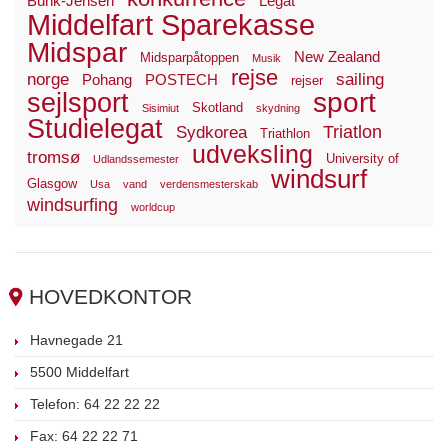
Bunk-Jensen
Legat
Middelfart Sparekasse
Midspar
New Zealand
Midsparpåtoppen
Musik
rejse
norge
sailing
Pohang
POSTECH
rejser
sport
sejlsport
Skotland
Sisimiut
skydning
Studielegat
Triatlon
Sydkorea
Triathlon
udveksling
tromsø
University of
Udlandssemester
windsurf
Glasgow
Usa
vand
verdensmesterskab
windsurfing
worldcup
HOVEDKONTOR
Havnegade 21
5500 Middelfart
Telefon: 64 22 22 22
Fax: 64 22 22 71