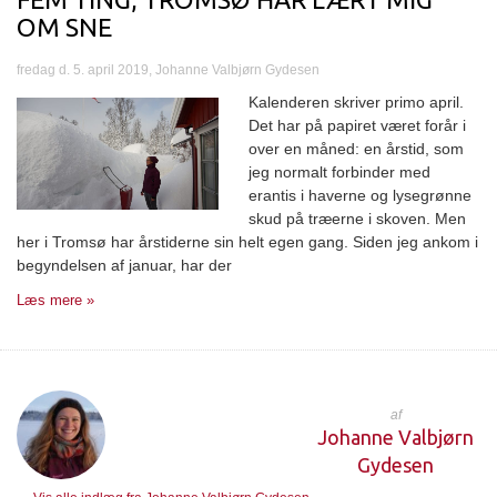
OM SNE
fredag d. 5. april 2019, Johanne Valbjørn Gydesen
Kalenderen skriver primo april.
Det har på papiret været forår i
over en måned: en årstid, som
jeg normalt forbinder med
erantis i haverne og lysegrønne
skud på træerne i skoven. Men
her i Tromsø har årstiderne sin helt egen gang. Siden jeg ankom i
begyndelsen af januar, har der
Læs mere »
af
Johanne Valbjørn
Gydesen