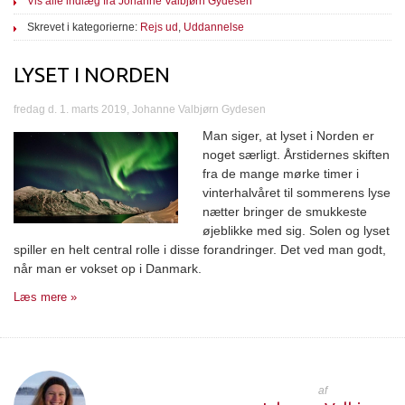
Vis alle indlæg fra Johanne Valbjørn Gydesen
Skrevet i kategorierne:
Rejs ud
,
Uddannelse
LYSET I NORDEN
fredag d. 1. marts 2019, Johanne Valbjørn Gydesen
Man siger, at lyset i Norden er
noget særligt. Årstidernes skiften
fra de mange mørke timer i
vinterhalvåret til sommerens lyse
nætter bringer de smukkeste
øjeblikke med sig. Solen og lyset
spiller en helt central rolle i disse forandringer. Det ved man godt,
når man er vokset op i Danmark.
Læs mere »
af