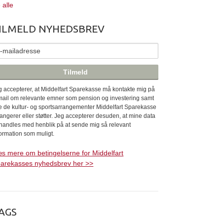
 alle
ILMELD NYHEDSBREV
g accepterer, at Middelfart Sparekasse må kontakte mig på
mail om relevante emner som pension og investering samt
le de kultur- og sportsarrangementer Middelfart Sparekasse
rangerer eller støtter. Jeg accepterer desuden, at mine data
handles med henblik på at sende mig så relevant
formation som muligt.
s mere om betingelserne for Middelfart
arekasses nyhedsbrev her >>
AGS