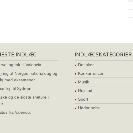
NESTE INDLÆG
INDLÆGSKATEGORIER
rvel og tak til Valencia
Det sker
jring af Norges nationaldag og
Konkurrencer
ig med eksamener
Musik
adtrip til Sydøen
Rejs ud
ske og de sidste sneture i
Sport
ge
Uddannelse
atus fra Valencia