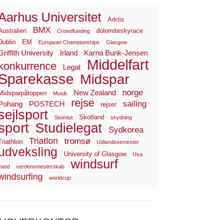
Aarhus Universitet
Arktis
BMX
Australien
dolomiteskyrace
Crowdfunding
Dublin
EM
European Championships
Glasgow
Griffith University
Irland
Karna Bunk-Jensen
Middelfart
konkurrence
Legat
Sparekasse
Midspar
norge
New Zealand
Midsparpåtoppen
Musik
rejse
sailing
Pohang
POSTECH
rejser
sejlsport
Skotland
Sisimiut
skydning
sport
Studielegat
Sydkorea
Triatlon
tromsø
Triathlon
Udlandssemester
udveksling
University of Glasgow
Usa
windsurf
vand
verdensmesterskab
windsurfing
worldcup