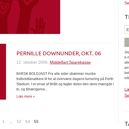
Se
T
PERNILLE DOWNUNDER, OKT. 06
Je
e-
12. oktober 2006,
Middelfart Sparekasse
al
ar
be
BARSK BOLDJAGT Fra alle sider strømmer muntre
in
fodboldfanatikere til for at overvære dagens turnering på Perth
Stadium. I et virvar af tilråb og fagter deles den store mængde i
Læ
to, og tilhængerne...
Sp
Lœs mere »
1
…
53
54
55
T