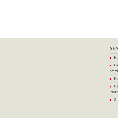
SE
Fa
Fe
færd
Ro
På
Nor
St