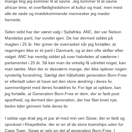
mange ting jeg kommer til at savne. Jeg kommer til at savne
african time, et overflødighedshorn af kultur og mad, men mest
alle de søde og imødekommende mennesker jeg møder
hernede.
Siden sidst har der været valg i Sydafrika. ANC, der var Nelson
Mandelas parti, har vundet igen. De har dermed siddet på
magten i 25 år. Her griner de overrasket når jeg fortæller, at
regeringen ikke er ét parti i Danmark, og at den ofte skifter efter
valget. ANC har nemlig siddet på over halvdelen af sæderne i
parlamentet i 25 år. Så kan man da virkelig få udrettet noget, kan
man tænke. Men der er desværre mange, der ikke oplever nogen
synderlig forandring. Særligt den håbefulde generation Born-Free
er efterladt uden at have set den store ændring i deres liv,
sammenlignet med deres forældres liv. For lige at opklare, kan
jeg fortælle, at Generation Born-Free er dem, der er født post
apartheid, og dermed den generation, der har fået lovet nye,
bedre tider gennem hele deres liv.
I sidste uge drak jeg et par øl med min ven Sizwe, der er født og
opvokset i Khayelitshe, der er en af de store townships uden for
Cape Town. Sizwe er selv en del af generation Born-Free. I