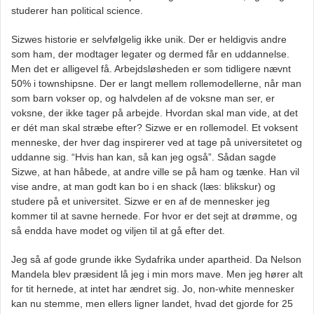
studerer han political science.
Sizwes historie er selvfølgelig ikke unik. Der er heldigvis andre
som ham, der modtager legater og dermed får en uddannelse.
Men det er alligevel få. Arbejdsløsheden er som tidligere nævnt
50% i townshipsne. Der er langt mellem rollemodellerne, når man
som barn vokser op, og halvdelen af de voksne man ser, er
voksne, der ikke tager på arbejde. Hvordan skal man vide, at det
er dét man skal stræbe efter? Sizwe er en rollemodel. Et voksent
menneske, der hver dag inspirerer ved at tage på universitetet og
uddanne sig. “Hvis han kan, så kan jeg også”. Sådan sagde
Sizwe, at han håbede, at andre ville se på ham og tænke. Han vil
vise andre, at man godt kan bo i en shack (læs: blikskur) og
studere på et universitet. Sizwe er en af de mennesker jeg
kommer til at savne hernede. For hvor er det sejt at drømme, og
så endda have modet og viljen til at gå efter det.
Jeg så af gode grunde ikke Sydafrika under apartheid. Da Nelson
Mandela blev præsident lå jeg i min mors mave. Men jeg hører alt
for tit hernede, at intet har ændret sig. Jo, non-white mennesker
kan nu stemme, men ellers ligner landet, hvad det gjorde for 25