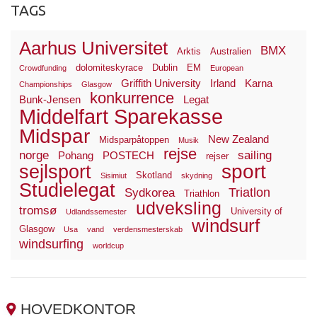
TAGS
Aarhus Universitet
BMX
Arktis
Australien
dolomiteskyrace
Dublin
EM
Crowdfunding
European
Griffith University
Irland
Karna
Championships
Glasgow
konkurrence
Bunk-Jensen
Legat
Middelfart Sparekasse
Midspar
New Zealand
Midsparpåtoppen
Musik
rejse
norge
sailing
Pohang
POSTECH
rejser
sport
sejlsport
Skotland
Sisimiut
skydning
Studielegat
Triatlon
Sydkorea
Triathlon
udveksling
tromsø
University of
Udlandssemester
windsurf
Glasgow
Usa
vand
verdensmesterskab
windsurfing
worldcup
HOVEDKONTOR