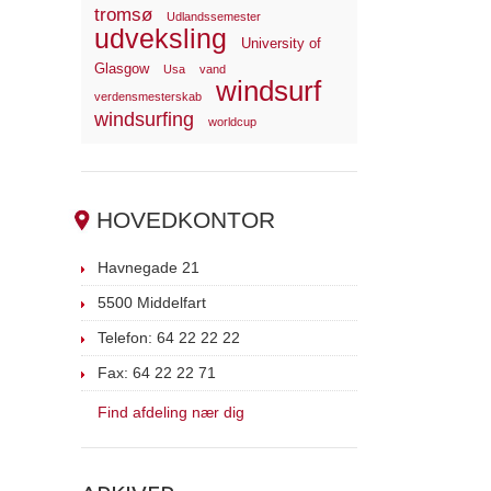
tromsø
Udlandssemester
udveksling
University of
Glasgow
Usa
vand
windsurf
verdensmesterskab
windsurfing
worldcup
HOVEDKONTOR
Havnegade 21
5500 Middelfart
Telefon: 64 22 22 22
Fax: 64 22 22 71
Find afdeling nær dig