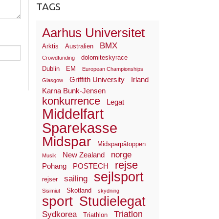
TAGS
Aarhus Universitet
BMX
Arktis
Australien
dolomiteskyrace
Crowdfunding
Dublin
EM
European Championships
Griffith University
Irland
Glasgow
Karna Bunk-Jensen
konkurrence
Legat
Middelfart
Sparekasse
Midspar
Midsparpåtoppen
norge
New Zealand
Musik
rejse
Pohang
POSTECH
sejlsport
sailing
rejser
Skotland
Sisimiut
skydning
sport
Studielegat
Triatlon
Sydkorea
Triathlon