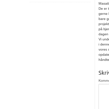
Masail
De er 
gerne 
bare g
projekt
på bje
dagen 
Vi und
i denn
vores 
opdate
håndte
Skr
Komm