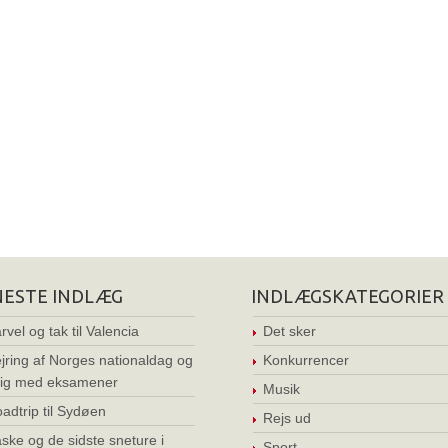
NESTE INDLÆG
INDLÆGSKATEGORIER
rvel og tak til Valencia
Det sker
jring af Norges nationaldag og
Konkurrencer
ig med eksamener
Musik
adtrip til Sydøen
Rejs ud
ske og de sidste sneture i
Sport