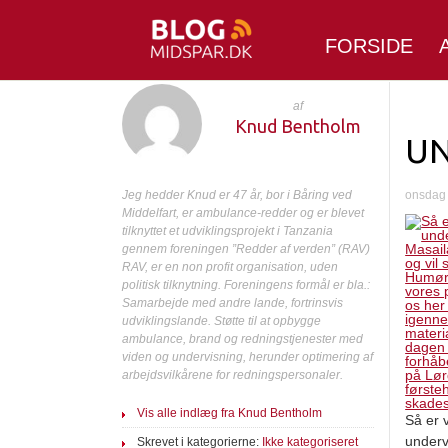
FORSIDE
af
Knud Bentholm
UN
Jeg hedder Knud er 47 år, bor i Båring ved
onsdag 
Middelfart, er ambulance-redder og er blevet
tilknyttet et udviklingsprojekt i Tanzania
gennem foreningen ”Redder af verden” (RAV)
RAV, er en non profit organisation, uden
politisk tilknytning. Foreningens formål er bla.:
Samarbejde med andre lande, fortrinsvis
udviklingslande. Støtte til at opbygge
ambulance, brand og redningstjenester med
viden og undervisning, herunder optimering af
arbejdsvilkårene for redningspersonaler.
Vis alle indlæg fra Knud Bentholm
Så er 
underv
Skrevet i kategorierne:
Ikke kategoriseret