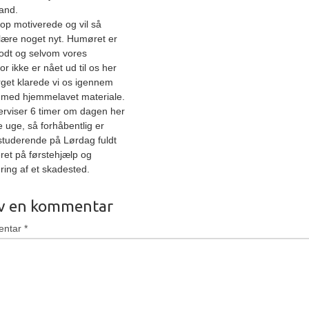
and.
top motiverede og vil så
lære noget nyt. Humøret er
odt og selvom vores
or ikke er nået ud til os her
rget klarede vi os igennem
med hjemmelavet materiale.
erviser 6 timer om dagen her
e uge, så forhåbentlig er
studerende på Lørdag fuldt
ret på førstehjælp og
ring af et skadested.
iv en kommentar
entar
*