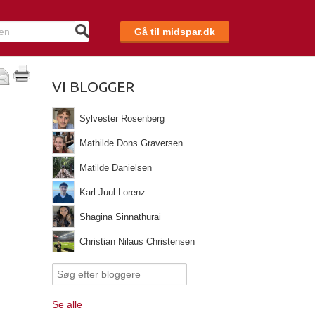
Gå til midspar.dk
VI BLOGGER
Sylvester Rosenberg
Mathilde Dons Graversen
Matilde Danielsen
Karl Juul Lorenz
Shagina Sinnathurai
Christian Nilaus Christensen
Se alle