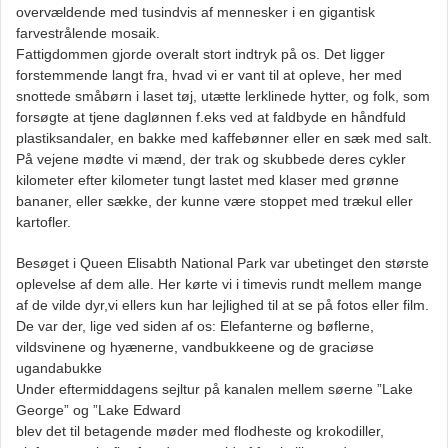
overvældende med tusindvis af mennesker i en gigantisk
farvestrålende mosaik.
Fattigdommen gjorde overalt stort indtryk på os. Det ligger
forstemmende langt fra, hvad vi er vant til at opleve, her med
snottede småbørn i laset tøj, utætte lerklinede hytter, og folk, som
forsøgte at tjene daglønnen f.eks ved at faldbyde en håndfuld
plastiksandaler, en bakke med kaffebønner eller en sæk med salt.
På vejene mødte vi mænd, der trak og skubbede deres cykler
kilometer efter kilometer tungt lastet med klaser med grønne
bananer, eller sække, der kunne være stoppet med trækul eller
kartofler.
Besøget i Queen Elisabth National Park var ubetinget den største
oplevelse af dem alle. Her kørte vi i timevis rundt mellem mange
af de vilde dyr,vi ellers kun har lejlighed til at se på fotos eller film.
De var der, lige ved siden af os: Elefanterne og bøflerne,
vildsvinene og hyænerne, vandbukkeene og de graciøse
ugandabukke
Under eftermiddagens sejltur på kanalen mellem søerne ”Lake
George” og ”Lake Edward
blev det til betagende møder med flodheste og krokodiller,