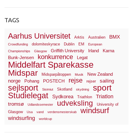
TAGS
Aarhus Universitet
BMX
Arktis
Australien
dolomiteskyrace
Dublin
EM
Crowdfunding
European
Griffith University
Irland
Karna
Championships
Glasgow
konkurrence
Bunk-Jensen
Legat
Middelfart Sparekasse
Midspar
New Zealand
Midsparpåtoppen
Musik
rejse
norge
sailing
Pohang
POSTECH
rejser
sport
sejlsport
Skotland
Sisimiut
skydning
Studielegat
Triatlon
Sydkorea
Triathlon
udveksling
tromsø
University of
Udlandssemester
windsurf
Glasgow
Usa
vand
verdensmesterskab
windsurfing
worldcup