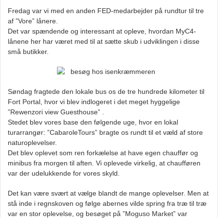
Fredag var vi med en anden FED-medarbejder på rundtur til tre
af ”Vore” lånere.
Det var spændende og interessant at opleve, hvordan MyC4-
lånene her har været med til at sætte skub i udviklingen i disse
små butikker.
Søndag fragtede den lokale bus os de tre hundrede kilometer til
Fort Portal, hvor vi blev indlogeret i det meget hyggelige
”Rewenzori view Guesthouse” .
Stedet blev vores base den følgende uge, hvor en lokal
turarrangør: ”CabaroleTours” bragte os rundt til et væld af store
naturoplevelser.
Det blev oplevet som ren forkælelse at have egen chauffør og
minibus fra morgen til aften. Vi oplevede virkelig, at chaufføren
var der udelukkende for vores skyld.
Det kan være svært at vælge blandt de mange oplevelser. Men at
stå inde i regnskoven og følge abernes vilde spring fra træ til træ
var en stor oplevelse, og besøget på ”Moguso Market” var