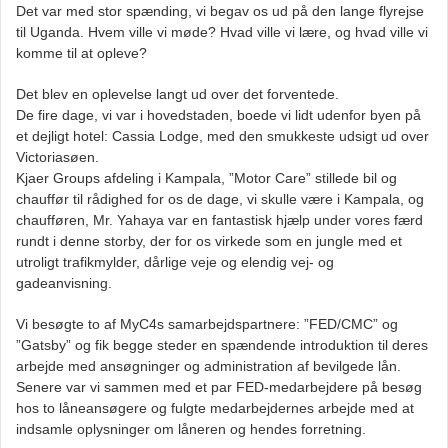
Det var med stor spænding, vi begav os ud på den lange flyrejse
til Uganda. Hvem ville vi møde? Hvad ville vi lære, og hvad ville vi
komme til at opleve?
Det blev en oplevelse langt ud over det forventede.
De fire dage, vi var i hovedstaden, boede vi lidt udenfor byen på
et dejligt hotel: Cassia Lodge, med den smukkeste udsigt ud over
Victoriasøen.
Kjaer Groups afdeling i Kampala, ”Motor Care” stillede bil og
chauffør til rådighed for os de dage, vi skulle være i Kampala, og
chaufføren, Mr. Yahaya var en fantastisk hjælp under vores færd
rundt i denne storby, der for os virkede som en jungle med et
utroligt trafikmylder, dårlige veje og elendig vej- og
gadeanvisning.
Vi besøgte to af MyC4s samarbejdspartnere: ”FED/CMC” og
”Gatsby” og fik begge steder en spændende introduktion til deres
arbejde med ansøgninger og administration af bevilgede lån.
Senere var vi sammen med et par FED-medarbejdere på besøg
hos to låneansøgere og fulgte medarbejdernes arbejde med at
indsamle oplysninger om låneren og hendes forretning.