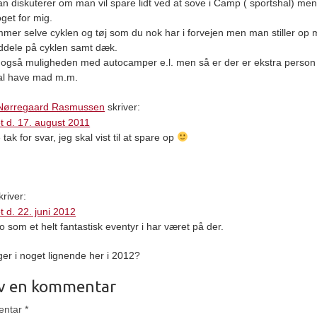
n diskuterer om man vil spare lidt ved at sove i Camp ( sportshal) men
oget for mig.
mer selve cyklen og tøj som du nok har i forvejen men man stiller op
iddele på cyklen samt dæk.
 også muligheden med autocamper e.l. men så er der er ekstra perso
al have mad m.m.
 Nørregaard Rasmussen
skriver:
t d. 17. august 2011
ak for svar, jeg skal vist til at spare op
river:
t d. 22. juni 2012
o som et helt fantastisk eventyr i har været på der.
er i noget lignende her i 2012?
iv en kommentar
entar
*