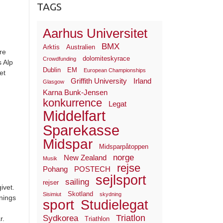
TAGS
Aarhus Universitet
BMX
Arktis
Australien
re
dolomiteskyrace
Crowdfunding
s Alp
Dublin
EM
European Championships
et
Griffith University
Irland
Glasgow
Karna Bunk-Jensen
konkurrence
Legat
Middelfart
Sparekasse
Midspar
Midsparpåtoppen
norge
New Zealand
Musik
rejse
Pohang
POSTECH
sejlsport
sailing
rejser
ivet.
Skotland
Sisimiut
skydning
nings
sport
Studielegat
Triatlon
Sydkorea
r.
Triathlon