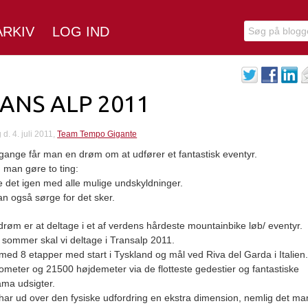
ARKIV
LOG IND
ANS ALP 2011
d. 4. juli 2011,
Team Tempo Gigante
gange får man en drøm om at udfører et fantastisk eventyr.
 man gøre to ting:
 det igen med alle mulige undskyldninger.
n også sørge for det sker.
drøm er at deltage i et af verdens hårdeste mountainbike løb/ eventyr.
sommer skal vi deltage i Transalp 2011.
 med 8 etapper med start i Tyskland og mål ved Riva del Garda i Italien
lometer og 21500 højdemeter via de flotteste gedestier og fantastiske
ma udsigter.
har ud over den fysiske udfordring en ekstra dimension, nemlig det ma