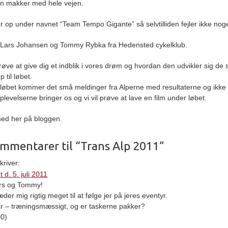
n makker med hele vejen.
ller op under navnet “Team Tempo Gigante” så selvtilliden fejler ikke nog
r Lars Johansen og Tommy Rybka fra Hedensted cykelklub.
prøve at give dig et indblik i vores drøm og hvordan den udvikler sig de 
 til løbet.
løbet kommer det små meldinger fra Alperne med resultaterne og ikke
plevelserne bringer os og vi vil prøve at lave en film under løbet.
ed her på bloggen.
ommentarer til “Trans Alp 2011”
kriver:
 d. 5. juli 2011
rs og Tommy!
der mig rigtig meget til at følge jer på jeres eventyr.
lar – træningsmæssigt, og er taskerne pakker?
=0)