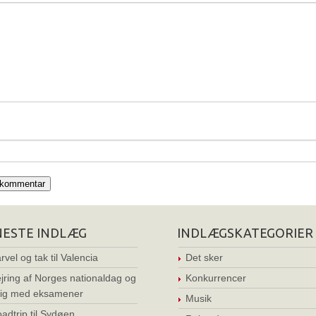
NESTE INDLÆG
INDLÆGSKATEGORIER
rvel og tak til Valencia
Det sker
jring af Norges nationaldag og
Konkurrencer
ig med eksamener
Musik
adtrip til Sydøen