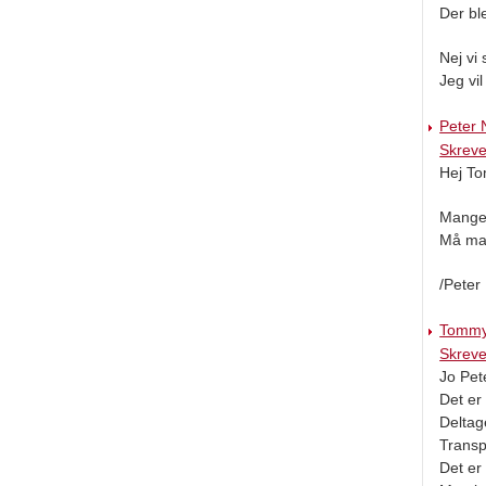
Der ble
Nej vi
Jeg vi
Peter
Skreve
Hej T
Mange 
Må man
/Peter
Tommy
Skreve
Jo Pet
Det er 
Deltag
Transp
Det er