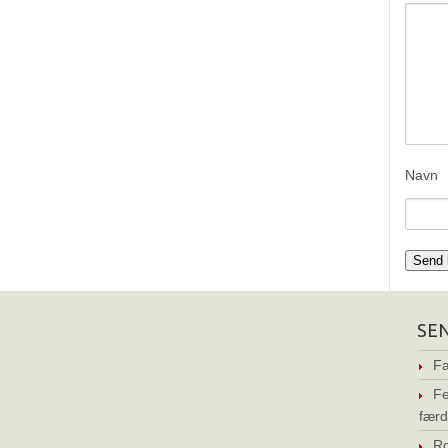
Navn
SE
Fa
Fe
færd
Ro