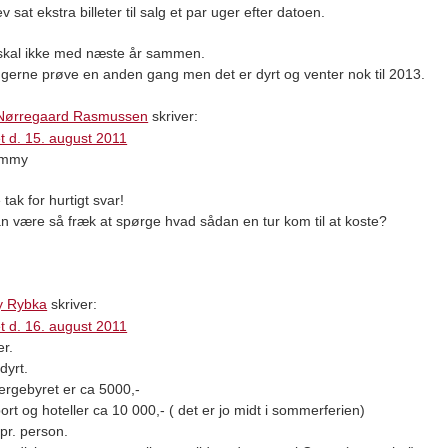
v sat ekstra billeter til salg et par uger efter datoen.
 skal ikke med næste år sammen.
l gerne prøve en anden gang men det er dyrt og venter nok til 2013.
 Nørregaard Rasmussen
skriver:
t d. 15. august 2011
ommy
tak for hurtigt svar!
 være så fræk at spørge hvad sådan en tur kom til at koste?
 Rybka
skriver:
t d. 16. august 2011
er.
dyrt.
ergebyret er ca 5000,-
ort og hoteller ca 10 000,- ( det er jo midt i sommerferien)
 pr. person.