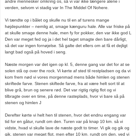
andre mennesker omkring os, så vi var ikke længere alene i
verden, selvom vi stadig var In The Middel Of Nohere.
Vi tændte op i bålet og skulle nu til en af turens mange
højdepunkter – nemlig at, smage kænguru hale. Alle var friske på
at skulle smage denne hale, men fy for pokker, den var ikke god L
Den var meget fed og ja i det hel taget smagte den bare dårligt,
så det var ingen fornøjelse. Så galte det ellers om at få et dejligt
langt bad også på hoved i seng.
Næste morgen var det igen op kl. 5, denne gang var det for at se
solen stå op over the rock. Vi kørte af sted til restpladsen og da vi
kom frem nød vi vores morgenmad mens både himlen og stenen
skriftede farve. Stenen skiftede farve, fra at være helt sort til at
blive grå, brun og senere rød. Det var rigtig rigtig flot og vi
tilbragte over en time, på denne rasteplads, hvor vi bare så på
stenen og himlen J
Derefter kørte vi helt hen til stenen, hvor det endnu engang var
tid for en gåtur, rundt om den. Turen var på knap 10 km. så vi
vidste, hvad vi skulle lave de næste godt to timer. Vi gik og gik og
gik, stenen var meget flot, men efter 10 km. rundt om den, ved vi