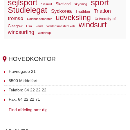
sport
sejlsport
Skotland
Sisimiut
skydning
Studielegat
Triatlon
Sydkorea
Triathlon
udveksling
tromsø
University of
Udlandssemester
windsurf
Glasgow
Usa
vand
verdensmesterskab
windsurfing
worldcup
HOVEDKONTOR
Havnegade 21
5500 Middelfart
Telefon: 64 22 22 22
Fax: 64 22 22 71
Find afdeling nær dig