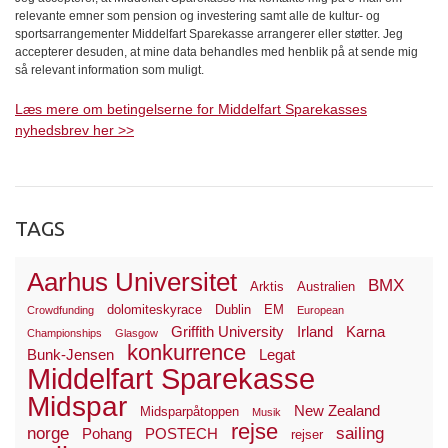
relevante emner som pension og investering samt alle de kultur- og
sportsarrangementer Middelfart Sparekasse arrangerer eller støtter. Jeg
accepterer desuden, at mine data behandles med henblik på at sende mig
så relevant information som muligt.
Læs mere om betingelserne for Middelfart Sparekasses
nyhedsbrev her >>
TAGS
Aarhus Universitet
BMX
Arktis
Australien
dolomiteskyrace
Dublin
EM
Crowdfunding
European
Griffith University
Irland
Karna
Championships
Glasgow
konkurrence
Bunk-Jensen
Legat
Middelfart Sparekasse
Midspar
New Zealand
Midsparpåtoppen
Musik
rejse
norge
sailing
Pohang
POSTECH
rejser