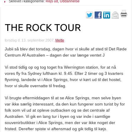
Skrevet i kategorierne:
Rejs ud
,
Uddannelse
THE ROCK TOUR
torsdag d. 13. september 2007,
Mette
Jubii så blev det torsdag, dagen hvor vi skulle af sted til Det Røde
Centrum Af Australien – dagen der var længe ventet J
Vi stod tidlig op og tog toget fra Werrington station, for at nå
vores fly fra Sydney lufthavn kl. 9.45. Efter 2 timer og 3 kvarters
flyvning, landede vi i Alice Springs, hvor vi kørt ud til det hostel,
hvor vi skulle overnatte til fredag.
Vi brugte eftermiddagen til at se Alice Springs, men selve byen
var ikke særlig interessant, da den kun fungerer som turist by for
folk som vil ud at opleve outbacken og se det centrale af
Australien. Vi gik en lang tur i byen og var inde i samtlige
souvenirbutikker i Alice Springs, men der var ikke noget der
fristed. Derefter spiste vi aftensmad og gik tidlig til køjs.