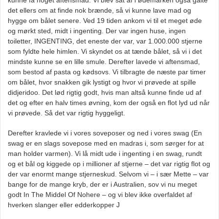
kunne få noget aftensmad. Vi blev sat af i ødemarken også galte
det ellers om at finde nok brænde, så vi kunne lave mad og
hygge om bålet senere. Ved 19 tiden ankom vi til et meget øde
og mørkt sted, midt i ingenting. Der var ingen huse, ingen
toiletter, INGENTING, det eneste der var, var 1.000.000 stjerne
som fyldte hele himlen. Vi skyndet os at tænde bålet, så vi i det
mindste kunne se en lille smule. Derefter lavede vi aftensmad,
som bestod af pasta og kødsovs. Vi tilbragte de næste par timer
om bålet, hvor snakken gik lystigt og hvor vi prøvede at spille
didjeridoo. Det lød rigtig godt, hvis man altså kunne finde ud af
det og efter en halv times øvning, kom der også en flot lyd ud når
vi prøvede. Så det var rigtig hyggeligt.
Derefter kravlede vi i vores soveposer og ned i vores swag (En
swag er en slags sovepose med en madras i, som sørger for at
man holder varmen). Vi lå midt ude i ingenting i en swag, rundt
og et bål og kiggede op i millioner af stjerne – det var rigtig flot og
der var enormt mange stjerneskud. Selvom vi – i sær Mette – var
bange for de mange kryb, der er i Australien, sov vi nu meget
godt In The Middel Of Nohere – og vi blev ikke overfaldet af
hverken slanger eller edderkopper J