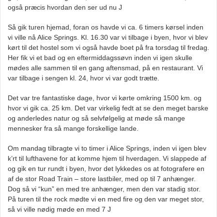
også præcis hvordan den ser ud nu J
Så gik turen hjemad, foran os havde vi ca. 6 timers kørsel inden
vi ville nå Alice Springs. Kl. 16.30 var vi tilbage i byen, hvor vi blev
kørt til det hostel som vi også havde boet på fra torsdag til fredag.
Her fik vi et bad og en eftermiddagssøvn inden vi igen skulle
mødes alle sammen til en gang aftensmad, på en restaurant. Vi
var tilbage i sengen kl. 24, hvor vi var godt trætte.
Det var tre fantastiske dage, hvor vi kørte omkring 1500 km. og
hvor vi gik ca. 25 km. Det var virkelig fedt at se den meget barske
og anderledes natur og så selvfølgelig at møde så mange
mennesker fra så mange forskellige lande.
Om mandag tilbragte vi to timer i Alice Springs, inden vi igen blev
k’rt til lufthavene for at komme hjem til hverdagen. Vi slappede af
og gik en tur rundt i byen, hvor det lykkedes os at fotografere en
af de stor Road Train – store lastbiler, med op til 7 anhænger.
Dog så vi “kun” en med tre anhænger, men den var stadig stor.
På turen til the rock mødte vi en med fire og den var meget stor,
så vi ville nødig møde en med 7 J