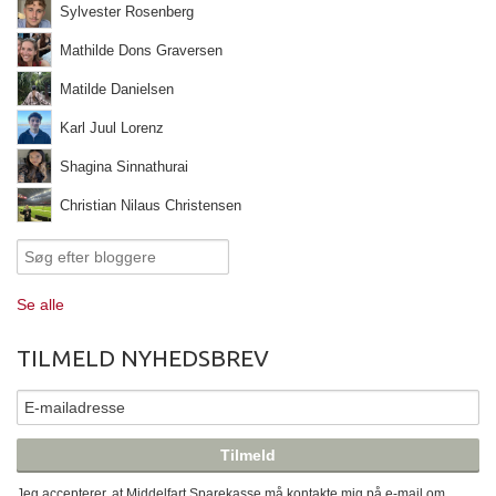
Sylvester Rosenberg
Mathilde Dons Graversen
Matilde Danielsen
Karl Juul Lorenz
Shagina Sinnathurai
Christian Nilaus Christensen
Se alle
TILMELD NYHEDSBREV
Jeg accepterer, at Middelfart Sparekasse må kontakte mig på e-mail om