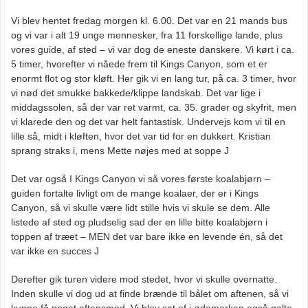
Vi blev hentet fredag morgen kl. 6.00. Det var en 21 mands bus
og vi var i alt 19 unge mennesker, fra 11 forskellige lande, plus
vores guide, af sted – vi var dog de eneste danskere. Vi kørt i ca.
5 timer, hvorefter vi nåede frem til Kings Canyon, som et er
enormt flot og stor kløft. Her gik vi en lang tur, på ca. 3 timer, hvor
vi nød det smukke bakkede/klippe landskab. Det var lige i
middagssolen, så der var ret varmt, ca. 35. grader og skyfrit, men
vi klarede den og det var helt fantastisk. Undervejs kom vi til en
lille så, midt i kløften, hvor det var tid for en dukkert. Kristian
sprang straks i, mens Mette nøjes med at soppe J
Det var også I Kings Canyon vi så vores første koalabjørn –
guiden fortalte livligt om de mange koalaer, der er i Kings
Canyon, så vi skulle være lidt stille hvis vi skule se dem. Alle
listede af sted og pludselig sad der en lille bitte koalabjørn i
toppen af træet – MEN det var bare ikke en levende én, så det
var ikke en succes J
Derefter gik turen videre mod stedet, hvor vi skulle overnatte.
Inden skulle vi dog ud at finde brænde til bålet om aftenen, så vi