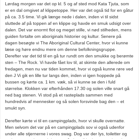
Lørdag morgen var det op kl. 5 og af sted mod Kata Tjuta, som
er en dal omgivet af klippetoppe. Her var det også tid for en gåtur
på ca. 3.5 time. Vi gik længe nede i dalen, inden vi til sidst
sluttede af på toppen af en klippe og havde en smuk udsigt over
dalen. Det var enormt flot og meget stille, vi nød stilheden, mens
guiden fortalte om aboriginals historier og kultur. Senere på
dagen besøgte vi The Aboriginal Cultural Center, hvor vi kunne
læse og høre endnu mere om denne befolkningsgruppe.
Derefter var det tid til en gå tur rundt om den smukke og berømte
sten – The Rock. Vi havde fået lov til, at skimte den allerede om
fredagen, men nu var tiden kommet, hvor vi også kunne røre ved
den J Vi gik en lille tur langs den, inden vi igen hoppede på
bussen og kørte ca. 1 km. væk, så vi kunne se den i fuld
størrelse. Klokken var efterhånden 17.30 og solen ville snart gå
ned bag stenen. Vi stod på et rasteplads sammen med
hundredvis af mennesker og så solen forsvinde bag den – et
smukt syn.
Derefter kørte vi til en campingplads, hvor vi skulle overnatte.
Men selvom det var på en campingplads sov vi også udenfor
under alle stjernerne i vores swag. Dog var der lys, toiletter og