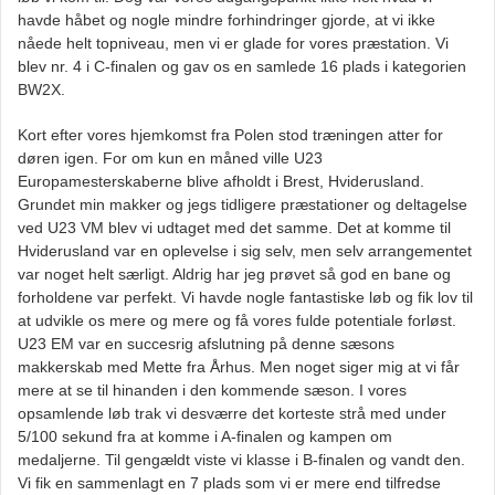
havde håbet og nogle mindre forhindringer gjorde, at vi ikke
nåede helt topniveau, men vi er glade for vores præstation. Vi
blev nr. 4 i C-finalen og gav os en samlede 16 plads i kategorien
BW2X.
Kort efter vores hjemkomst fra Polen stod træningen atter for
døren igen. For om kun en måned ville U23
Europamesterskaberne blive afholdt i Brest, Hviderusland.
Grundet min makker og jegs tidligere præstationer og deltagelse
ved U23 VM blev vi udtaget med det samme. Det at komme til
Hviderusland var en oplevelse i sig selv, men selv arrangementet
var noget helt særligt. Aldrig har jeg prøvet så god en bane og
forholdene var perfekt. Vi havde nogle fantastiske løb og fik lov til
at udvikle os mere og mere og få vores fulde potentiale forløst.
U23 EM var en succesrig afslutning på denne sæsons
makkerskab med Mette fra Århus. Men noget siger mig at vi får
mere at se til hinanden i den kommende sæson. I vores
opsamlende løb trak vi desværre det korteste strå med under
5/100 sekund fra at komme i A-finalen og kampen om
medaljerne. Til gengældt viste vi klasse i B-finalen og vandt den.
Vi fik en sammenlagt en 7 plads som vi er mere end tilfredse