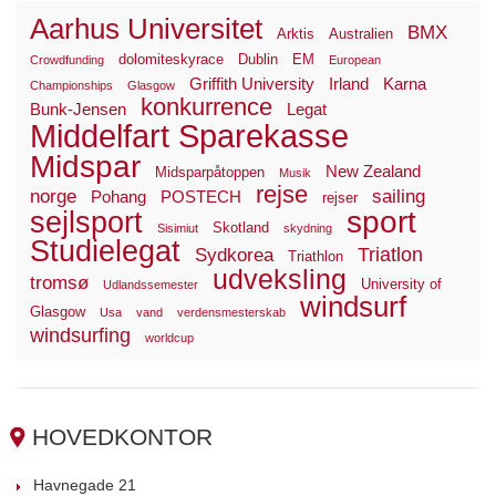
Aarhus Universitet
BMX
Arktis
Australien
dolomiteskyrace
Dublin
EM
Crowdfunding
European
Griffith University
Irland
Karna
Championships
Glasgow
konkurrence
Bunk-Jensen
Legat
Middelfart Sparekasse
Midspar
New Zealand
Midsparpåtoppen
Musik
rejse
norge
sailing
Pohang
POSTECH
rejser
sport
sejlsport
Skotland
Sisimiut
skydning
Studielegat
Triatlon
Sydkorea
Triathlon
udveksling
tromsø
University of
Udlandssemester
windsurf
Glasgow
Usa
vand
verdensmesterskab
windsurfing
worldcup
HOVEDKONTOR
Havnegade 21