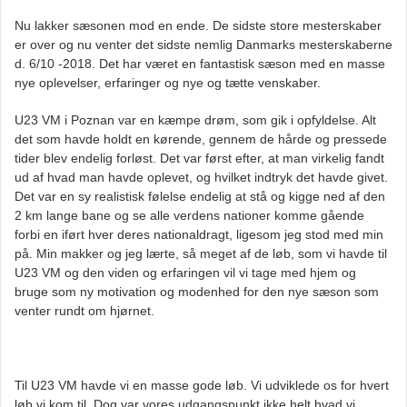
Nu lakker sæsonen mod en ende. De sidste store mesterskaber
er over og nu venter det sidste nemlig Danmarks mesterskaberne
d. 6/10 -2018. Det har været en fantastisk sæson med en masse
nye oplevelser, erfaringer og nye og tætte venskaber.
U23 VM i Poznan var en kæmpe drøm, som gik i opfyldelse. Alt
det som havde holdt en kørende, gennem de hårde og pressede
tider blev endelig forløst. Det var først efter, at man virkelig fandt
ud af hvad man havde oplevet, og hvilket indtryk det havde givet.
Det var en sy realistisk følelse endelig at stå og kigge ned af den
2 km lange bane og se alle verdens nationer komme gående
forbi en iført hver deres nationaldragt, ligesom jeg stod med min
på. Min makker og jeg lærte, så meget af de løb, som vi havde til
U23 VM og den viden og erfaringen vil vi tage med hjem og
b
ruge som ny motivation og modenhed for den nye sæson som
venter rundt om hjørnet.
Til U23 VM havde vi en masse gode løb. Vi udviklede os for hvert
løb vi kom til. Dog var vores udgangspunkt ikke helt hvad vi