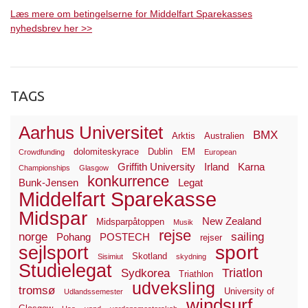
Læs mere om betingelserne for Middelfart Sparekasses
nyhedsbrev her >>
TAGS
Aarhus Universitet
BMX
Arktis
Australien
dolomiteskyrace
Dublin
EM
Crowdfunding
European
Griffith University
Irland
Karna
Championships
Glasgow
konkurrence
Bunk-Jensen
Legat
Middelfart Sparekasse
Midspar
New Zealand
Midsparpåtoppen
Musik
rejse
norge
sailing
Pohang
POSTECH
rejser
sport
sejlsport
Skotland
Sisimiut
skydning
Studielegat
Triatlon
Sydkorea
Triathlon
udveksling
tromsø
University of
Udlandssemester
windsurf