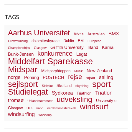
TAGS
Aarhus Universitet
BMX
Arktis
Australien
dolomiteskyrace
Dublin
EM
Crowdfunding
European
Griffith University
Irland
Karna
Championships
Glasgow
konkurrence
Bunk-Jensen
Legat
Middelfart Sparekasse
Midspar
New Zealand
Midsparpåtoppen
Musik
rejse
norge
sailing
Pohang
POSTECH
rejser
sport
sejlsport
Skotland
Sisimiut
skydning
Studielegat
Triatlon
Sydkorea
Triathlon
udveksling
tromsø
University of
Udlandssemester
windsurf
Glasgow
Usa
vand
verdensmesterskab
windsurfing
worldcup