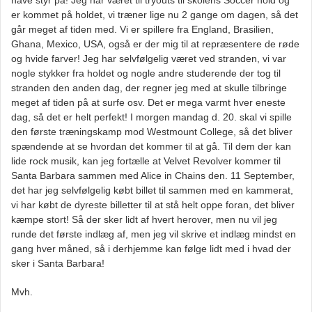
have styr på! Jeg har været til tryouts til skolens Soccer hold og
er kommet på holdet, vi træner lige nu 2 gange om dagen, så det
går meget af tiden med. Vi er spillere fra England, Brasilien,
Ghana, Mexico, USA, også er der mig til at repræsentere de røde
og hvide farver! Jeg har selvfølgelig været ved stranden, vi var
nogle stykker fra holdet og nogle andre studerende der tog til
stranden den anden dag, der regner jeg med at skulle tilbringe
meget af tiden på at surfe osv. Det er mega varmt hver eneste
dag, så det er helt perfekt! I morgen mandag d. 20. skal vi spille
den første træningskamp mod Westmount College, så det bliver
spændende at se hvordan det kommer til at gå. Til dem der kan
lide rock musik, kan jeg fortælle at Velvet Revolver kommer til
Santa Barbara sammen med Alice in Chains den. 11 September,
det har jeg selvfølgelig købt billet til sammen med en kammerat,
vi har købt de dyreste billetter til at stå helt oppe foran, det bliver
kæmpe stort! Så der sker lidt af hvert herover, men nu vil jeg
runde det første indlæg af, men jeg vil skrive et indlæg mindst en
gang hver måned, så i derhjemme kan følge lidt med i hvad der
sker i Santa Barbara!
Mvh.