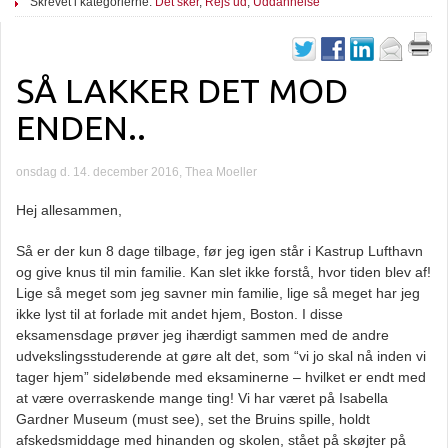
Skrevet i kategorierne:
Det sker
,
Rejs ud
,
Uddannelse
SÅ LAKKER DET MOD
ENDEN..
onsdag d. 14. december 2016, Thea Moeller
Hej allesammen,
Så er der kun 8 dage tilbage, før jeg igen står i Kastrup Lufthavn
og give knus til min familie. Kan slet ikke forstå, hvor tiden blev af!
Lige så meget som jeg savner min familie, lige så meget har jeg
ikke lyst til at forlade mit andet hjem, Boston. I disse
eksamensdage prøver jeg ihærdigt sammen med de andre
udvekslingsstuderende at gøre alt det, som “vi jo skal nå inden vi
tager hjem” sideløbende med eksaminerne – hvilket er endt med
at være overraskende mange ting! Vi har været på Isabella
Gardner Museum (must see), set the Bruins spille, holdt
afskedsmiddage med hinanden og skolen, stået på skøjter på