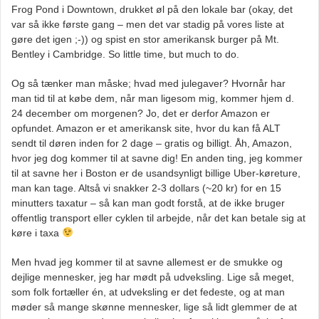
Frog Pond i Downtown, drukket øl på den lokale bar (okay, det
var så ikke første gang – men det var stadig på vores liste at
gøre det igen ;-)) og spist en stor amerikansk burger på Mt.
Bentley i Cambridge. So little time, but much to do.
Og så tænker man måske; hvad med julegaver? Hvornår har
man tid til at købe dem, når man ligesom mig, kommer hjem d.
24 december om morgenen? Jo, det er derfor Amazon er
opfundet. Amazon er et amerikansk site, hvor du kan få ALT
sendt til døren inden for 2 dage – gratis og billigt. Åh, Amazon,
hvor jeg dog kommer til at savne dig! En anden ting, jeg kommer
til at savne her i Boston er de usandsynligt billige Uber-køreture,
man kan tage. Altså vi snakker 2-3 dollars (~20 kr) for en 15
minutters taxatur – så kan man godt forstå, at de ikke bruger
offentlig transport eller cyklen til arbejde, når det kan betale sig at
køre i taxa
Men hvad jeg kommer til at savne allemest er de smukke og
dejlige mennesker, jeg har mødt på udveksling. Lige så meget,
som folk fortæller én, at udveksling er det fedeste, og at man
møder så mange skønne mennesker, lige så lidt glemmer de at