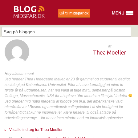
Gå til midspar.dk
af
Thea Moeller
Hey allesammen!
Jeg hedder Thea Hedegaard Møller, er 23 år gammel og studerer til dagligt
sociologi på Københavns Universitet. Efter at have færddiggjort mine to
første år på uddannelsen, har jeg valgt at tage mit 5. semester på Boston
College, Massachucetts, USA for at opleve “the american lifestyle” indefra
Jeg glæder mig rigtig meget til at blogge om bl.a. det amerikanske valg,
efterårsfarver i Boston og amerikansk collegekultur i al sin herlighed for
forhåbentligt at kunne inspirere jer, kære læsere, til også at tage på
udvekslingseventyr – for det er intet mindre end en fantastisk oplevelse
Vis alle indlæg fra Thea Moeller