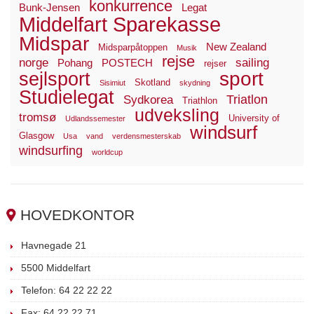
konkurrence
Bunk-Jensen
Legat
Middelfart Sparekasse
Midspar
New Zealand
Midsparpåtoppen
Musik
rejse
norge
sailing
Pohang
POSTECH
rejser
sport
sejlsport
Skotland
Sisimiut
skydning
Studielegat
Triatlon
Sydkorea
Triathlon
udveksling
tromsø
University of
Udlandssemester
windsurf
Glasgow
Usa
vand
verdensmesterskab
windsurfing
worldcup
HOVEDKONTOR
Havnegade 21
5500 Middelfart
Telefon: 64 22 22 22
Fax: 64 22 22 71