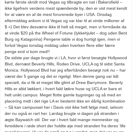
kørte første skridt mod Vegas og tilbragte en nat i Bakersfield –
ikke ligefrem verdens mest spændende by, den er vist mest kendt
for at være en af de mest forurenede byer i USA. Onsdag
eftermiddag ankom vi til Vegas og var klar til at vinde millioner af
$ =) Det blev desværre ikke til helt så meget, men vi formåede da
at vinde $20 på the Wheel of Fotune (lykkehjulet – dog uden Bent
Burg og Katagorina) Pengene table vi dog hurtigt igen, men vi
forlod Vegas torsdag middag uden hverken flere eller færre
penge end vi kom med!!
De sidste par dage brugte vi i LA, hvor vi først besøgte Hollywood
Blvd, dernæst Beverly Hills, Rodeo Drive, UCLA og til sidst Santa
Monica. Hollywood Blvd har jeg efterhånden besøgt nok nu – har
været der 5 gange og det er rigeligt. Men denne gang var lidt
specielt, da vi fik et meget lille glimt af Drew Barrymore. Beverly
Hills er altid lækkert, i hvert fald lækre huse og UCLA er bare et
helt unikt campus. Meget flotte gamle bygninger og så med en
placering midt i det rige LA er bestemt ikke en dårlig kombination
– Så kan campusset her i Davis vist ikke helt følge med, selvom
der nu også er rart her. Lørdag brugte vi dagen på stranden i
ægte Baywatch stil. Der var i hvert fald mange mennesker og
livreddere i røde short der holdte øje med stranden fra deres ‘life