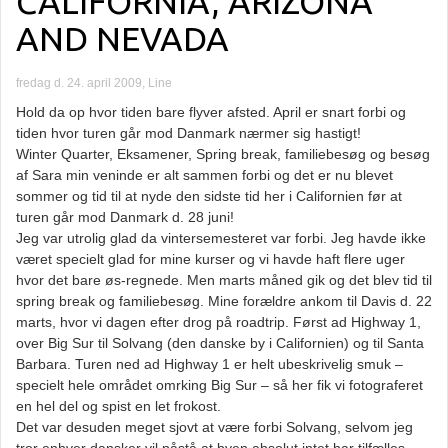
CALIFORNIA, ARIZONA
AND NEVADA
fredag d. 24. april 2009, Line
Hold da op hvor tiden bare flyver afsted. April er snart forbi og
tiden hvor turen går mod Danmark nærmer sig hastigt!
Winter Quarter, Eksamener, Spring break, familiebesøg og besøg
af Sara min veninde er alt sammen forbi og det er nu blevet
sommer og tid til at nyde den sidste tid her i Californien før at
turen går mod Danmark d. 28 juni!
Jeg var utrolig glad da vintersemesteret var forbi. Jeg havde ikke
været specielt glad for mine kurser og vi havde haft flere uger
hvor det bare øs-regnede. Men marts måned gik og det blev tid til
spring break og familiebesøg. Mine forældre ankom til Davis d. 22
marts, hvor vi dagen efter drog på roadtrip. Først ad Highway 1,
over Big Sur til Solvang (den danske by i Californien) og til Santa
Barbara. Turen ned ad Highway 1 er helt ubeskrivelig smuk –
specielt hele området omrking
Big Sur – så her fik vi fotograferet
en hel del og spist en let frokost.
Det var desuden meget sjovt at være forbi Solvang, selvom jeg