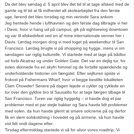
Da det blev søndag d. 5 april blev det tid til at tage afsked med de
gamle og til tid at få indhentet alt skolearbejdet fra den første
uge, førend det blev torsdag og min veninde Sara ankom.
Jeg hentede hende i lufthavnen og den første dag tilbragte vi her
i Davis, hvor vi hang ud på campus, gik på sightseeing downtown
og var til afskedsfest ved en af mine internationale venner her i
Davis. Lørdag morgen drog vi med toget på weekendtur til San
Francisco. Lørdag brugte vi på shopping og hygge, mens vi om
søndagen var rigtig kulturelle. Vi startede med at tage på bådtur
ud forbi Alcatraz og under Golden Gate. Det var en dejlig tur, for
solen skinnede fra en skyfri himmel og de fortalte spændende og
underholdende historier om fængslet. Efter sejlturen spiste vi
frokost på Fishermans Wharf, hvor vi begge bestilte lokaliteten
Clam Chowder! Senere på dagen lejede vi cykler og cyklede en
tur over den gyldne bro til Sausalito for at tage færgen tilbage til
San Francisco. Turen var rigtig hyggelig – vi havde dog et par
problemer med et par stejle bakker og Sara havde lidt problemer
med solen, da hun havde glemt at smøre solcreme på og derfor
fik en slem solskoldning i hovedet og på armene, så hun havde
vist lidt ondt dagene efter.
Tirsdag eftermiddag startede vi så for alvor vores roadtrip. Vi