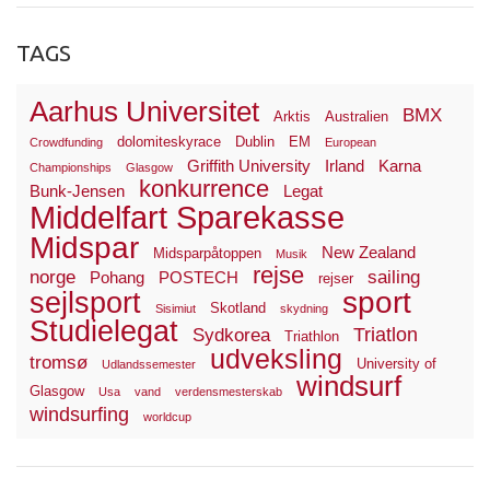
TAGS
Aarhus Universitet
BMX
Arktis
Australien
dolomiteskyrace
Dublin
EM
Crowdfunding
European
Griffith University
Irland
Karna
Championships
Glasgow
konkurrence
Bunk-Jensen
Legat
Middelfart Sparekasse
Midspar
New Zealand
Midsparpåtoppen
Musik
rejse
norge
sailing
Pohang
POSTECH
rejser
sport
sejlsport
Skotland
Sisimiut
skydning
Studielegat
Triatlon
Sydkorea
Triathlon
udveksling
tromsø
University of
Udlandssemester
windsurf
Glasgow
Usa
vand
verdensmesterskab
windsurfing
worldcup