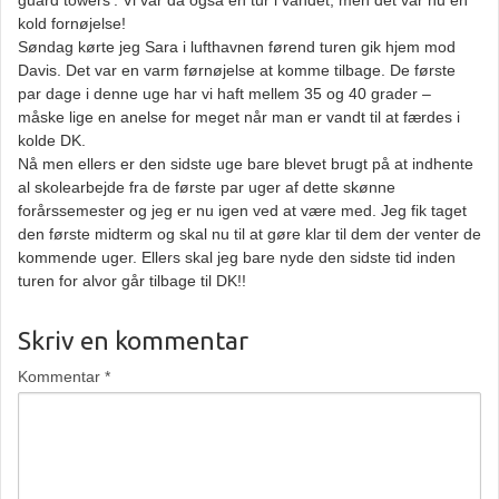
guard towers’. Vi var da også en tur i vandet, men det var nu en
kold fornøjelse!
Søndag kørte jeg Sara i lufthavnen førend turen gik hjem mod
Davis. Det var en varm førnøjelse at komme tilbage. De første
par dage i denne uge har vi haft mellem 35 og 40 grader –
måske lige en anelse for meget når man er vandt til at færdes i
kolde DK.
Nå men ellers er den sidste uge bare blevet brugt på at indhente
al skolearbejde fra de første par uger af dette skønne
forårssemester og jeg er nu igen ved at være med. Jeg fik taget
den første midterm og skal nu til at gøre klar til dem der venter de
kommende uger. Ellers skal jeg bare nyde den sidste tid inden
turen for alvor går tilbage til DK!!
Skriv en kommentar
Kommentar
*