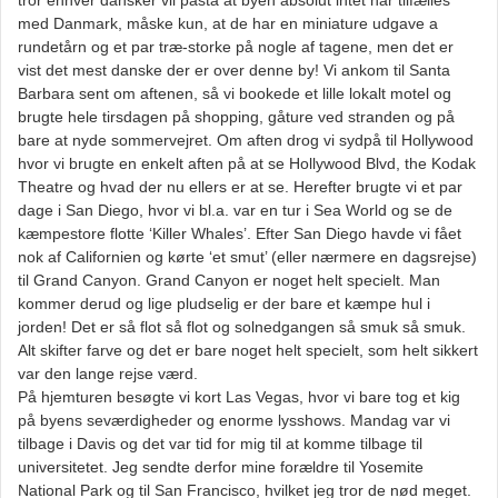
tror enhver dansker vil påstå at byen absolut intet har tilfælles
med Danmark, måske kun, at de har en miniature udgave a
rundetårn og et par træ-storke på nogle af tagene, men det er
vist det mest danske der er over denne by! Vi ankom til Santa
Barbara sent om aftenen, så vi bookede et lille lokalt motel og
brugte hele tirsdagen på shopping, gåture ved stranden og på
bare at nyde sommervejret. Om aften drog vi sydpå til Hollywood
hvor vi brugte en enkelt aften på at se Hollywood Blvd, the Kodak
Theatre og hvad der nu ellers er at se. Herefter brugte vi et par
dage i San Diego, hvor vi bl.a. var en tur i Sea World og se de
kæmpestore flotte ‘Killer Whales’. Efter San Diego havde vi fået
nok af Californien og kørte ‘et smut’ (eller nærmere en dagsrejse)
til Grand Canyon. Grand Canyon er noget helt specielt. Man
kommer derud og lige pludselig er der bare et kæmpe hul i
jorden! Det er så flot så flot og solnedgangen så smuk så smuk.
Alt skifter farve og det er bare noget helt specielt, som helt sikkert
var den lange rejse værd.
På hjemturen besøgte vi kort Las Vegas, hvor vi bare tog et kig
på byens seværdigheder og enorme lysshows. Mandag var vi
tilbage i Davis og det var tid for mig til at komme tilbage til
universitetet. Jeg sendte derfor mine forældre til Yosemite
National Park og til San Francisco, hvilket jeg tror de nød meget.