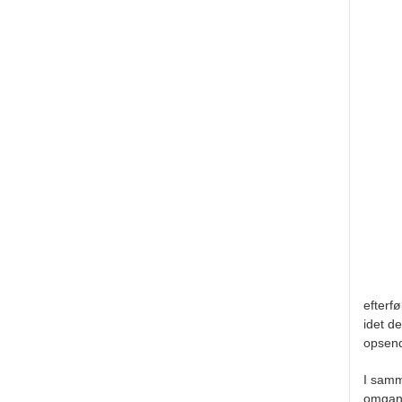
efterf
idet d
opsen
I sam
omga