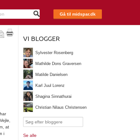
Gå til midspar.dk
VI BLOGGER
Sylvester Rosenberg
Mathilde Dons Graversen
Matilde Danielsen
Karl Juul Lorenz
Shagina Sinnathurai
Christian Nilaus Christensen
 har
Vejle,
m, at
m i
Se alle