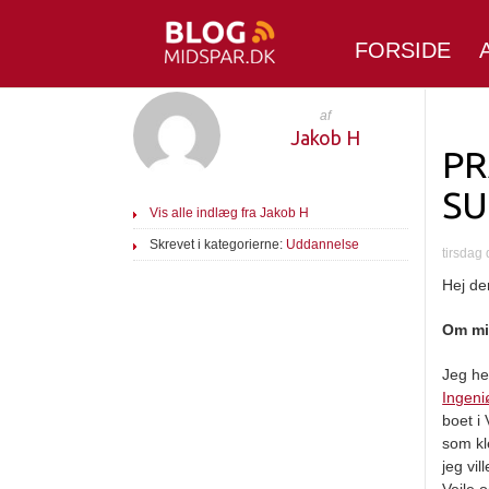
FORSIDE
af
Jakob H
PR
SU
Vis alle indlæg fra Jakob H
Skrevet i kategorierne:
Uddannelse
tirsdag
Hej de
Om m
Jeg he
Ingeni
boet i 
som kl
jeg vi