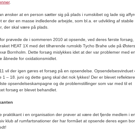
enner
.
n ønsker at en person sætter sig på plads i rumskibet og lade sig affy
 er der en masse indledende arbejde, som bl.a. er udvikling af stabile
er, der skal være på plads.
for prøvede de i sommeren 2010 at opsende, ved deres første forsøg,
 raket HEAT 1X med det tilhørende rumskib Tycho Brahe ude på Øster
xø Bornholm. Dette forsøg mislykkes idet at der var problemer med en 
ke åbnede for oxidationsmidlet.
011 vil der igen gøres et forsøg på en opsendelse. Opsendelsesvinduet e
e 1 – 18. juni og dette gang skal det nok lykkes! Der er blevet reflektere
dste opsendelseskampagne og de problemstillinger som var med til et
ket forsøg er blevet behandlet.
ikanten
e praktikant i en organisation der prøver at være det fjerde medlem i e
siv klub af rumfartsnationer der har formået at opsende deres egen bo
edt!