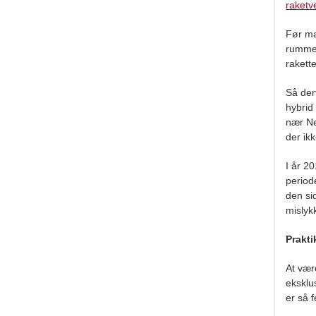
raketv
Før ma
rummet
rakett
Så der
hybrid
nær Ne
der ik
I år 2
period
den si
mislyk
Prakt
At vær
eksklu
er så f