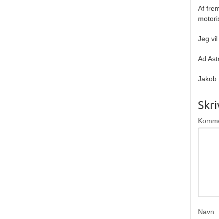
Af fre
motori
Jeg vil
Ad Ast
Jakob
Skr
Komm
Navn