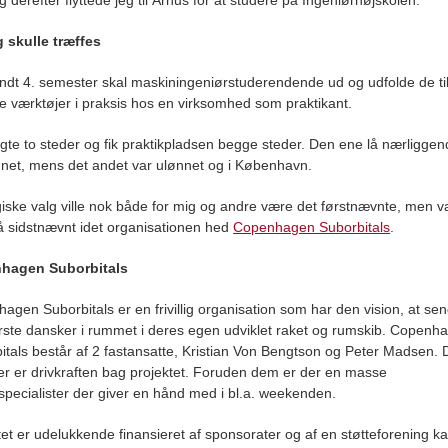
g derefter flyttede jeg til Århus for at studere på Ingeniørhøjskolen.
g skulle træffes
endt 4. semester skal maskiningeniørstuderendende ud og udfolde de ti
ke værktøjer i praksis hos en virksomhed som praktikant.
gte to steder og fik praktikpladsen begge steder. Den ene lå nærligge
nnet, mens det andet var ulønnet og i København.
giske valg ville nok både for mig og andre være det førstnævnte, men v
på sidstnævnt idet organisationen hed
Copenhagen Suborbitals
.
hagen Suborbitals
agen Suborbitals er en frivillig organisation som har den vision, at se
rste dansker i rummet i deres egen udviklet raket og rumskib. Copenh
itals består af 2 fastansatte, Kristian Von Bengtson og Peter Madsen. 
r er drivkraften bag projektet. Foruden dem er der en masse
sspecialister der giver en hånd med i bl.a. weekenden.
tet er udelukkende finansieret af sponsorater og af en støtteforening ka