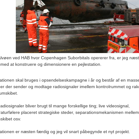
lvøen ved HAB hvor Copenhagen Suborbitals opererer fra, er jeg næs
 med at konstruere og dimensionere en pejlestation.
tationen skal bruges i opsendelseskampagne i år og består af en mass
er der sender og modtage radiosignaler imellem kontrolrummet og rak
umskibet.
adiosignaler bliver brugt til mange forskellige ting; live videosignal,
aturfølere placeret strategiske steder, separationsmekanismen mellem
skibet osv.
tationen er næsten færdig og jeg vil snart påbegynde et nyt projekt.