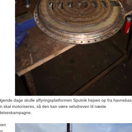
ølgende dage skulle affyringsplatformen Sputnik hejses op fra havnebas
en skal motoriseres, så den kan være selvdreven til næste
delseskampagne.
men
ng