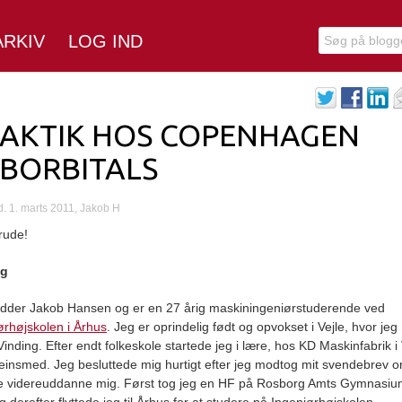
ARKIV
LOG IND
AKTIK HOS COPENHAGEN
BORBITALS
 d. 1. marts 2011, Jakob H
rude!
ig
dder Jakob Hansen og er en 27 årig maskiningeniørstuderende ved
ørhøjskolen i Århus
. Jeg er oprindelig født og opvokset i Vejle, hvor jeg
Vinding. Efter endt folkeskole startede jeg i lære, hos KD Maskinfabrik i 
einsmed. Jeg besluttede mig hurtigt efter jeg modtog mit svendebrev o
lle videreuddanne mig. Først tog jeg en HF på Rosborg Amts Gymnasiu