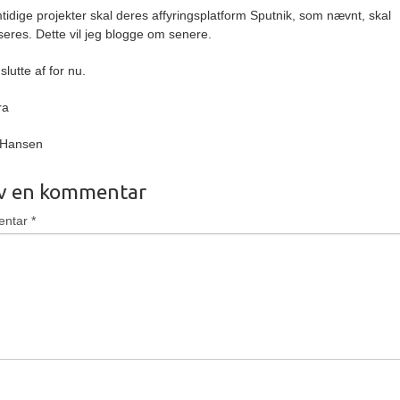
mtidige projekter skal deres affyringsplatform Sputnik, som nævnt, skal
seres. Dette vil jeg blogge om senere.
 slutte af for nu.
ra
 Hansen
iv en kommentar
entar
*