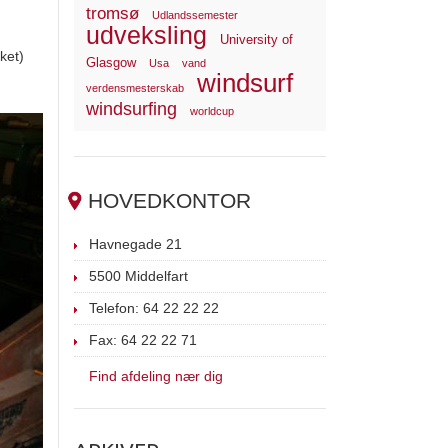
tromsø
Udlandssemester
udveksling
University of
aket)
Glasgow
Usa
vand
windsurf
verdensmesterskab
windsurfing
worldcup
HOVEDKONTOR
Havnegade 21
5500 Middelfart
Telefon: 64 22 22 22
Fax: 64 22 22 71
Find afdeling nær dig