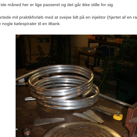
ste måned her er lige passeret og det går ikke stille for sig.
rtede mit praktikforløb med at svejse lidt på en injektor (hjertet af en r
 nogle kølespiraler til en ilttank.