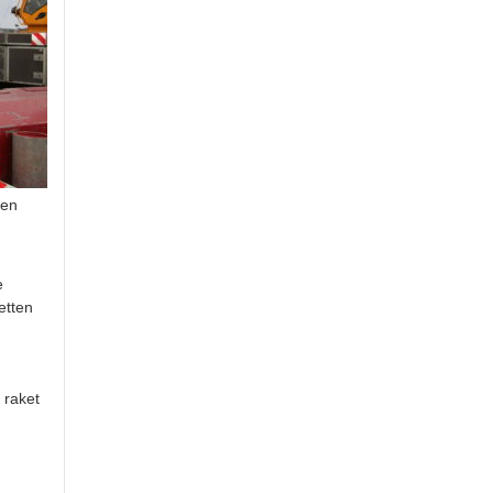
ten
e
etten
 raket