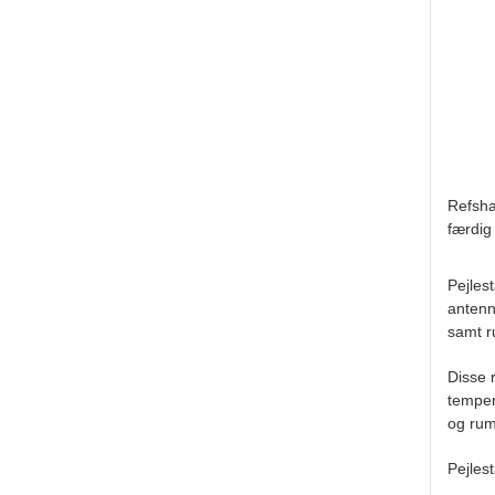
Refsha
færdig
Pejles
antenn
samt r
Disse r
temper
og rum
Pejles