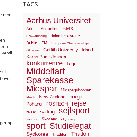
TAGS
re mod
Aarhus Universitet
BMX
Arktis
Australien
dolomiteskyrace
Crowdfunding
 en
Dublin
EM
European Championships
søen
Griffith University
Irland
Glasgow
ventil
Karna Bunk-Jensen
konkurrence
Legat
Middelfart
r i
Sparekasse
t over
Midspar
Midsparpåtoppen
norge
New Zealand
Musik
rejse
Pohang
POSTECH
sejlsport
sailing
rejser
n
Skotland
Sisimiut
skydning
rger op
sport
Studielegat
Triatlon
Sydkorea
Triathlon