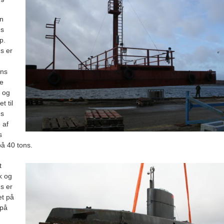
n
us
p.
us er
ns
re
t og
t til
ns
 af
s
på 40 tons.
t
k og
us er
t på
 på