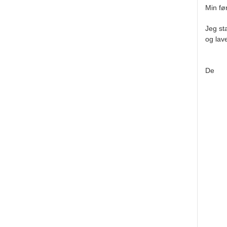
Min før
Jeg sta
og lave
De