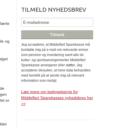
TILMELD NYHEDSBREV
llærte
nde og
Jeg accepterer, at Middelfart Sparekasse må
kontakte mig på e-mail om relevante emner
som pension og investering samt alle de
alget
kultur- og sportsarrangementer Middelfart
Sparekasse arrangerer eller støtter. Jeg
accepterer desuden, at mine data behandles
med henblik på at sende mig så relevant
information som muligt.
nde
Læs mere om betingelserne for
agen
Middelfart Sparekasses nyhedsbrev her
Det er
>>
ldet