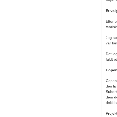
Vejle o
Et val
Efter 
teoris
Jeg sø
var lø
Det lo
faldt 
Copen
Copenh
den fø
Suborb
dem de
deltid
Projek