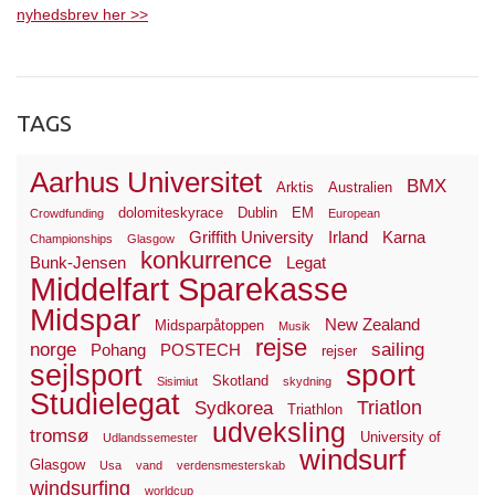
nyhedsbrev her >>
TAGS
Aarhus Universitet
BMX
Arktis
Australien
dolomiteskyrace
Dublin
EM
Crowdfunding
European
Griffith University
Irland
Karna
Championships
Glasgow
konkurrence
Bunk-Jensen
Legat
Middelfart Sparekasse
Midspar
New Zealand
Midsparpåtoppen
Musik
rejse
norge
sailing
Pohang
POSTECH
rejser
sport
sejlsport
Skotland
Sisimiut
skydning
Studielegat
Triatlon
Sydkorea
Triathlon
udveksling
tromsø
University of
Udlandssemester
windsurf
Glasgow
Usa
vand
verdensmesterskab
windsurfing
worldcup