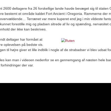
t 2600 deltagere fra 26 forskellige lande havde bevæget sig til staten 
e bestemt et område kaldet Fort Ancient i Oregonia. Rammerne der 
 overvældende… Terrænet var mere kuperet end jeg i min vildeste fant
kunnet forestille mig og pladsen sitrede af liv og spænding, nervøsitet 
hold der ikke kan beskrives.
ndt deltager har formået at
ere oplevelsen på bedste vis.
en til højre giver et lille indblik i nogle af de strabadser vi blev udsat fo
des kan man i videoen nedenfor se en gennemgang af næsten hele ba
 forhindringer der var.