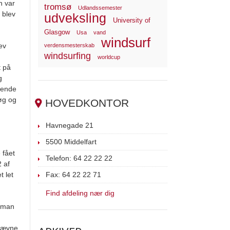
n var
tromsø
Udlandssemester
 blev
udveksling
University of
Glasgow
Usa
vand
windsurf
ev
verdensmesterskab
windsurfing
worldcup
t på
g
kende
søg og
HOVEDKONTOR
Havnegade 21
5500 Middelfart
 fået
Telefon: 64 22 22 22
2 af
t let
Fax: 64 22 22 71
Find afdeling nær dig
r man
 jævne