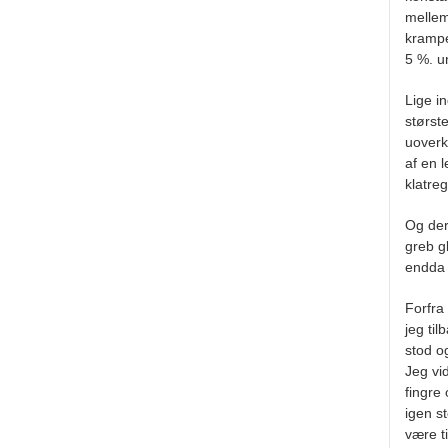
mellem
krampe
5 %. u
Lige i
størst
uoverk
af en 
klatreg
Og der
greb g
endda
Forfra
jeg ti
stod o
Jeg vi
fingre
igen st
være t