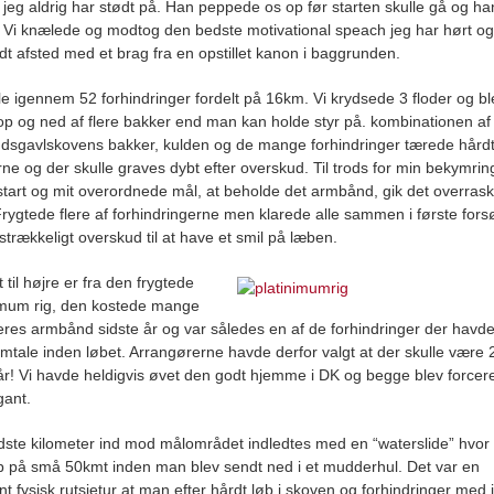
r jeg aldrig har stødt på. Han peppede os op før starten skulle gå og ha
. Vi knælede og modtog den bedste motivational speach jeg har hørt og
dt afsted med et brag fra en opstillet kanon i baggrunden.
lle igennem 52 forhindringer fordelt på 16km. Vi krydsede 3 floder og bl
op og ned af flere bakker end man kan holde styr på. kombinationen af
dsgavlskovens bakker, kulden og de mange forhindringer tærede hård
rne og der skulle graves dybt efter overskud. Til trods for min bekymrin
start og mit overordnede mål, at beholde det armbånd, gik det overras
Frygtede flere af forhindringerne men klarede alle sammen i første for
lstrækkeligt overskud til at have et smil på læben.
t til højre er fra den frygtede
imum rig, den kostede mange
eres armbånd sidste år og var således en af de forhindringer der havde
mtale inden løbet. Arrangørerne havde derfor valgt at der skulle være 
år! Vi havde heldigvis øvet den godt hjemme i DK og begge blev forcere
gant.
dste kilometer ind mod målområdet indledtes med en “waterslide” hvo
 på små 50kmt inden man blev sendt ned i et mudderhul. Det var en
nt fysisk rutsjetur at man efter hårdt løb i skoven og forhindringer med