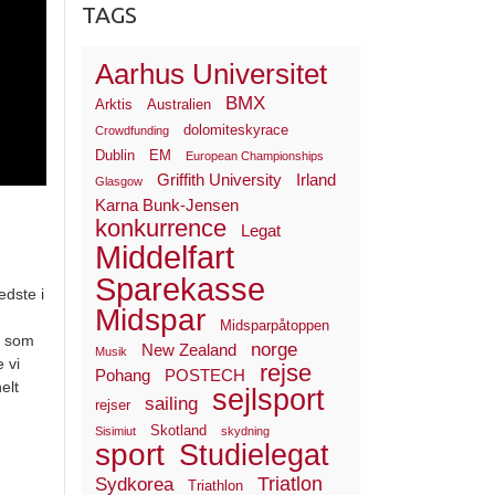
TAGS
Aarhus Universitet
BMX
Arktis
Australien
dolomiteskyrace
Crowdfunding
Dublin
EM
European Championships
Griffith University
Irland
Glasgow
Karna Bunk-Jensen
konkurrence
Legat
Middelfart
Sparekasse
edste i
Midspar
Midsparpåtoppen
t som
norge
New Zealand
Musik
 vi
rejse
Pohang
POSTECH
elt
sejlsport
sailing
rejser
Skotland
Sisimiut
skydning
sport
Studielegat
Triatlon
Sydkorea
Triathlon