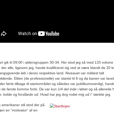
art gik kl 09:00 i aldersgruppen 30-34. Her stod jeg så med 133 voksne
der alle, ligesom jeg, havde kvalificeret sig ved at være blandt de 20 b
angsgivende løb i deres respektive land. Niveauet var mildest talt
ldende. Eliten (de professionelle) var startet kl 8 og da banen var lave
 der førte tilbage til startområdet og således var publikumsvenligt, havde
et de første komme forbi. De var kun 1/4 del inde i løbet og så allerede h
e, kolde og forslåede ud. Hvad har jeg dog rodet mig ud i” tænkte jeg.
g amerikaner stil stod der på
njen en “motivator” af en