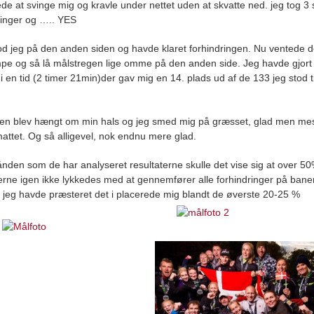
de at svinge mig og kravle under nettet uden at skvatte ned. jeg tog 3 
inger og ….. YES
od jeg på den anden siden og havde klaret forhindringen. Nu ventede d
pe og så lå målstregen lige omme på den anden side. Jeg havde gjort
i en tid (2 timer 21min)der gav mig en 14. plads ud af de 133 jeg stod ti
en blev hængt om min hals og jeg smed mig på græsset, glad men mes
mattet. Og så alligevel, nok endnu mere glad.
ånden som de har analyseret resultaterne skulle det vise sig at over 50
erne igen ikke lykkedes med at gennemfører alle forhindringer på bane
d jeg havde præsteret det i placerede mig blandt de øverste 20-25 %