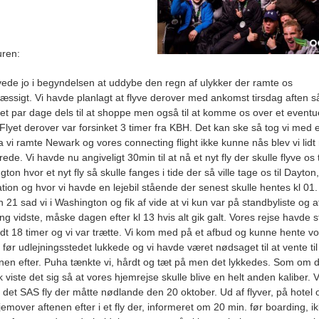
uren:
vede jo i begyndelsen at uddybe den regn af ulykker der ramte os
æssigt. Vi havde planlagt at flyve derover med ankomst tirsdag aften så
et par dage dels til at shoppe men også til at komme os over et eventu
 Flyet derover var forsinket 3 timer fra KBH. Det kan ske så tog vi med e
 vi ramte Newark og vores connecting flight ikke kunne nås blev vi lid
de. Vi havde nu angiveligt 30min til at nå et nyt fly der skulle flyve os t
ton hvor et nyt fly så skulle fanges i tide der så ville tage os til Dayton
ation og hvor vi havde en lejebil stående der senest skulle hentes kl 01.
n 21 sad vi i Washington og fik af vide at vi kun var på standbyliste og a
ing vidste, måske dagen efter kl 13 hvis alt gik galt. Vores rejse havde s
odt 18 timer og vi var trætte. Vi kom med på et afbud og kunne hente vo
 før udlejningsstedet lukkede og vi havde været nødsaget til at vente til
en efter. Puha tænkte vi, hårdt og tæt på men det lykkedes. Som om d
 viste det sig så at vores hjemrejse skulle blive en helt anden kaliber. V
i det SAS fly der måtte nødlande den 20 oktober. Ud af flyver, på hotel 
jemover aftenen efter i et fly der, informeret om 20 min. før boarding, i