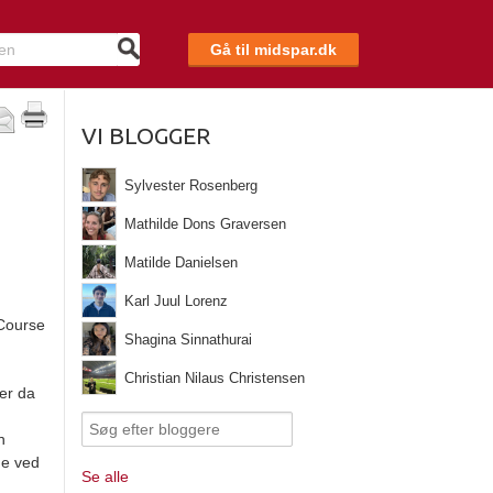
Gå til midspar.dk
VI BLOGGER
Sylvester Rosenberg
Mathilde Dons Graversen
Matilde Danielsen
Karl Juul Lorenz
 Course
Shagina Sinnathurai
Christian Nilaus Christensen
er da
n
ne ved
Se alle