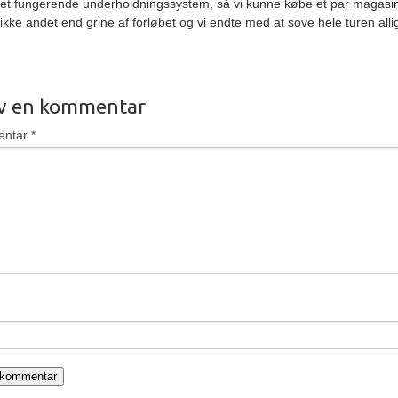
et fungerende underholdningssystem, så vi kunne købe et par magasin
ikke andet end grine af forløbet og vi endte med at sove hele turen alli
iv en kommentar
entar
*