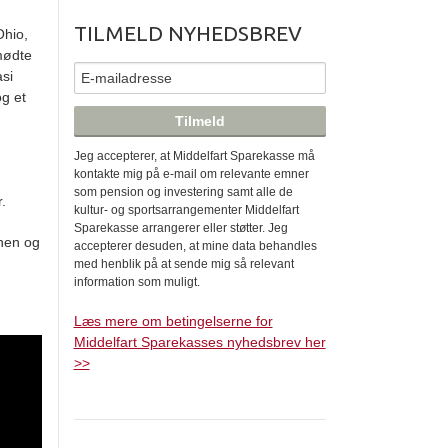
TILMELD NYHEDSBREV
Ohio,
mødte
asi
og et
Jeg accepterer, at Middelfart Sparekasse må
kontakte mig på e-mail om relevante emner
som pension og investering samt alle de
r.
kultur- og sportsarrangementer Middelfart
Sparekasse arrangerer eller støtter. Jeg
nen og
accepterer desuden, at mine data behandles
med henblik på at sende mig så relevant
information som muligt.
Læs mere om betingelserne for
Middelfart Sparekasses nyhedsbrev her
>>