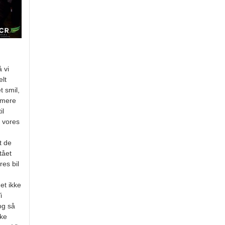
 vi
elt
t smil,
t mere
il
, vores
t de
tået
res bil
et ikke
i
og så
kke