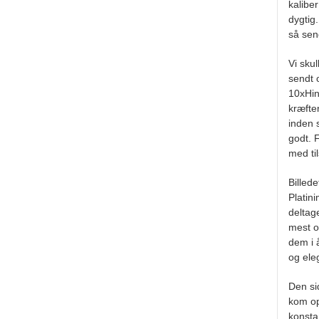
kalibe
dygtig
så sen
Vi sku
sendt 
10xHin
kræfte
inden 
godt. 
med ti
Billede
Platin
deltag
mest o
dem i 
og ele
Den si
kom op
konsta