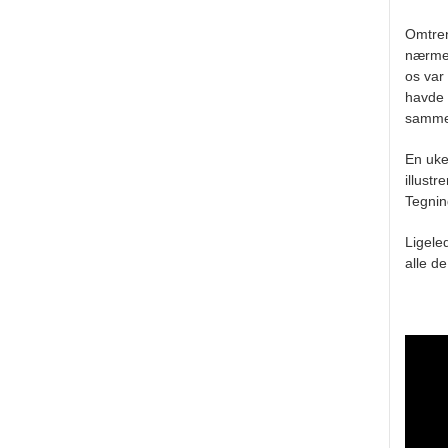
Omtren
nærmer
os var
havde 
sammen
En uke
illustr
Tegning
Ligele
alle de