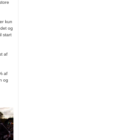
store
er kun
 det og
l start
t af
% af
n og