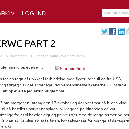
ARKIV
LOG IND
RWC PART 2
 d. 15. november 2015, Kasper Raunskov Rasmussen
rglemmelig oplevelse….
ds for en regn af ulykker i forbindelse med flyveturene til og fra USA,
aring følger) var det at deltage ved verdensmesterskaberne i “Obstacle
” en oplevelse jeg aldrig vil glemme.
r 7 om morgenen lørdag den 17 oktober og der var frost på bilens vindu
 ud på hotellets parkeringsplads! Vi kiggede på hinanden og var
melige for at vi havde valgt og pakke tøjet med de lange ærmer og be
. Kulden skulle vise sig at få fatale konsekvenser for mange af deltager
års VM.