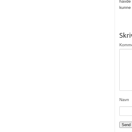
havde 
kunne 
Skr
Komm
Navn