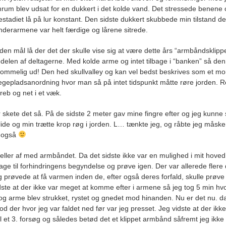
rum blev udsat for en dukkert i det kolde vand. Det stressede benene
stadiet lå på lur konstant. Den sidste dukkert skubbede min tilstand de
nderarmene var helt færdige og lårene sitrede.
nden mål lå der det der skulle vise sig at være dette års “armbåndsklippe
edelen af deltagerne. Med kolde arme og intet tilbage i “banken” så den
ommelig ud! Den hed skullvalley og kan vel bedst beskrives som et mo
legepladsanordning hvor man så på intet tidspunkt måtte røre jorden. R
reb og net i et væk.
 skete det så. På de sidste 2 meter gav mine fingre efter og jeg kunne 
lide og min trætte krop røg i jorden. L… tænkte jeg, og råbte jeg måske
 også
 eller af med armbåndet. Da det sidste ikke var en mulighed i mit hove
lbage til forhindringens begyndelse og prøve igen. Der var allerede flere
g prøvede at få varmen inden de, efter også deres forfald, skulle prøve
dste at der ikke var meget at komme efter i armene så jeg tog 5 min hv
 og arme blev strukket, rystet og gnedet mod hinanden. Nu er det nu. d
od der hvor jeg var faldet ned før var jeg presset. Jeg vidste at der ikke 
il et 3. forsøg og således betød det et klippet armbånd såfremt jeg ikke