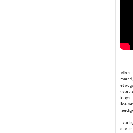
Min st
mænd, 
et adg
overvæ
loops,
lige s
færdig
I vanli
startli