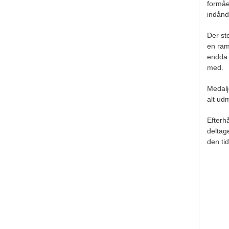
formåe
indånd
Der st
en ram
endda 
med.
Medalj
alt ud
Efterh
deltag
den ti