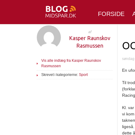
FORSIDE
af
Kasper Raunskov
OC
Rasmussen
søndag
Vis alle indlæg fra Kasper Raunskov
Rasmussen
En ufo
Skrevet i kategorierne:
Sport
Til tro
(forkl
Racing
Kl. va
vi kom
taknem
ligeså
dette 