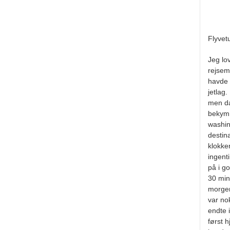
Flyvet
Jeg lo
rejsem
havde 
jetlag.
men da
bekymre
washing
destin
klokke
ingent
på i g
30 min
morgen
var nok
endte 
først h