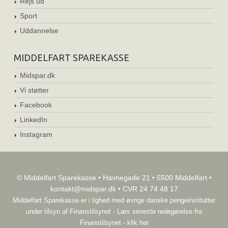
Rejs ud
Sport
Uddannelse
MIDDELFART SPAREKASSE
Midspar.dk
Vi støtter
Facebook
LinkedIn
Instagram
© Middelfart Sparekasse • Havnegade 21 • 5500 Middelfart •
kontakt@midspar.dk
• CVR 24 74 48 17
Middelfart Sparekasse er i lighed med øvrige danske pengeinstitutter
under tilsyn af
Finanstilsynet
-
Læs seneste redegørelse fra
Finanstilsynet - klik her