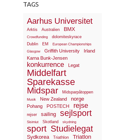
TAGS
Aarhus Universitet
BMX
Arktis
Australien
dolomiteskyrace
Crowdfunding
Dublin
EM
European Championships
Griffith University
Irland
Glasgow
Karna Bunk-Jensen
konkurrence
Legat
Middelfart
Sparekasse
Midspar
Midsparpåtoppen
norge
New Zealand
Musik
rejse
Pohang
POSTECH
sejlsport
sailing
rejser
Skotland
Sisimiut
skydning
sport
Studielegat
Triatlon
Sydkorea
Triathlon