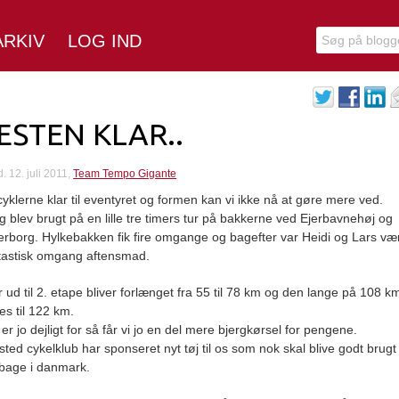
ARKIV
LOG IND
STEN KLAR..
d. 12. juli 2011,
Team Tempo Gigante
cyklerne klar til eventyret og formen kan vi ikke nå at gøre mere ved.
 blev brugt på en lille tre timers tur på bakkerne ved Ejerbavnehøj og
rborg. Hylkebakken fik fire omgange og bagefter var Heidi og Lars vær
tastisk omgang aftensmad.
r ud til 2. etape bliver forlænget fra 55 til 78 km og den lange på 108 k
es til 122 km.
er jo dejligt for så får vi jo en del mere bjergkørsel for pengene.
ted cykelklub har sponseret nyt tøj til os som nok skal blive godt brugt
ilbage i danmark.