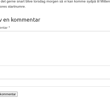
det gerne snart blive torsdag morgen så vi kan komme sydpå til Mitte
vores startnumre.
iv en kommentar
entar
*