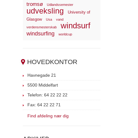
tromsø
Udlandssemester
udveksling
University of
Glasgow
Usa
vand
windsurf
verdensmesterskab
windsurfing
worldcup
HOVEDKONTOR
Havnegade 21
5500 Middelfart
Telefon: 64 22 22 22
Fax: 64 22 22 71
Find afdeling nær dig