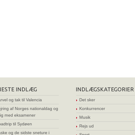
NESTE INDLÆG
INDLÆGSKATEGORIER
rvel og tak til Valencia
Det sker
jring af Norges nationaldag og
Konkurrencer
ig med eksamener
Musik
adtrip til Sydøen
Rejs ud
ske og de sidste sneture i
Sport