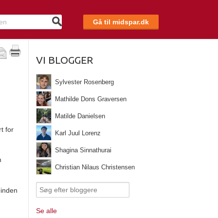
Gå til midspar.dk
VI BLOGGER
Sylvester Rosenberg
Mathilde Dons Graversen
Matilde Danielsen
t for
Karl Juul Lorenz
Shagina Sinnathurai
m
Christian Nilaus Christensen
 inden
Se alle