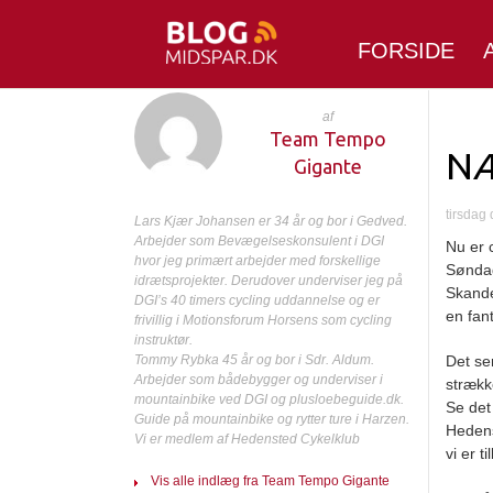
FORSIDE
af
Team Tempo
NÆ
Gigante
tirsdag 
Lars Kjær Johansen er 34 år og bor i Gedved.
Arbejder som Bevægelseskonsulent i DGI
Nu er 
hvor jeg primært arbejder med forskellige
Søndag
idrætsprojekter. Derudover underviser jeg på
Skande
DGI’s 40 timers cycling uddannelse og er
en fan
frivillig i Motionsforum Horsens som cycling
instruktør.
Tommy Rybka 45 år og bor i Sdr. Aldum.
Det se
Arbejder som bådebygger og underviser i
strækk
mountainbike ved DGI og plusloebeguide.dk.
Se det 
Guide på mountainbike og rytter ture i Harzen.
Hedens
Vi er medlem af Hedensted Cykelklub
vi er t
Vis alle indlæg fra Team Tempo Gigante