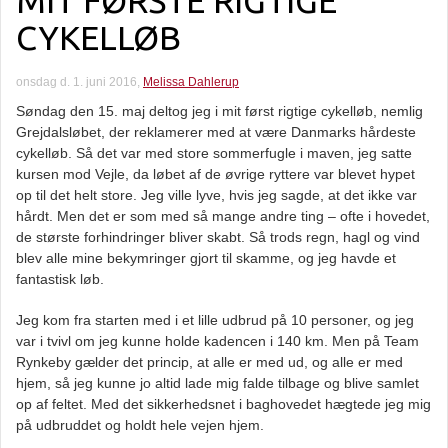
MIT FØRSTE RIGTIGE
CYKELLØB
onsdag d. 1. juni 2016,
Melissa Dahlerup
Søndag den 15. maj deltog jeg i mit først rigtige cykelløb, nemlig
Grejdalsløbet, der reklamerer med at være Danmarks hårdeste
cykelløb. Så det var med store sommerfugle i maven, jeg satte
kursen mod Vejle, da løbet af de øvrige ryttere var blevet hypet
op til det helt store. Jeg ville lyve, hvis jeg sagde, at det ikke var
hårdt. Men det er som med så mange andre ting – ofte i hovedet,
de største forhindringer bliver skabt. Så trods regn, hagl og vind
blev alle mine bekymringer gjort til skamme, og jeg havde et
fantastisk løb.
Jeg kom fra starten med i et lille udbrud på 10 personer, og jeg
var i tvivl om jeg kunne holde kadencen i 140 km. Men på Team
Rynkeby gælder det princip, at alle er med ud, og alle er med
hjem, så jeg kunne jo altid lade mig falde tilbage og blive samlet
op af feltet. Med det sikkerhedsnet i baghovedet hægtede jeg mig
på udbruddet og holdt hele vejen hjem.