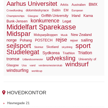
Aarhus Universitet
BMX
Arktis
Australien
dolomiteskyrace
Dublin
EM
Crowdfunding
European
Griffith University
Irland
Karna
Championships
Glasgow
konkurrence
Bunk-Jensen
Legat
Middelfart Sparekasse
Midspar
New Zealand
Midsparpåtoppen
Musik
rejse
norge
sailing
Pohang
POSTECH
rejser
sport
sejlsport
Skotland
Sisimiut
skydning
Studielegat
Triatlon
Sydkorea
Triathlon
udveksling
tromsø
University of
Udlandssemester
windsurf
Glasgow
Usa
vand
verdensmesterskab
windsurfing
worldcup
HOVEDKONTOR
Havnegade 21