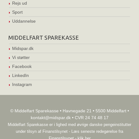
Rejs ud
Sport
Uddannelse
MIDDELFART SPAREKASSE
Midspar.dk
Vi støtter
Facebook
LinkedIn
Instagram
© Middelfart Sparekasse • Havnegade 21 • 5500 Middelfart •
kontakt@midspar.dk
• CVR 24 74 48 17
Middelfart Sparekasse er i lighed med øvrige danske pengeinstitutter
under tilsyn af
Finanstilsynet
-
Læs seneste redegørelse fra
Finanstilsynet - klik her