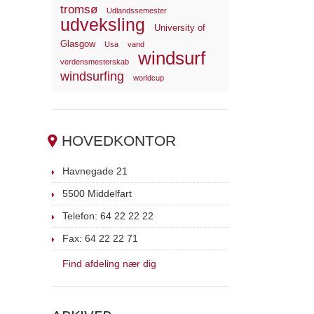
tromsø
Udlandssemester
udveksling
University of
Glasgow
Usa
vand
windsurf
verdensmesterskab
windsurfing
worldcup
HOVEDKONTOR
Havnegade 21
5500 Middelfart
Telefon: 64 22 22 22
Fax: 64 22 22 71
Find afdeling nær dig