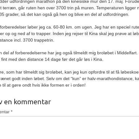
edder udfordringen marathon på den kinesiske mur den 17. maj. Forude
t terræn, går ruten hen over 3700 trin på muren. Temperaturen ligger 
35 grader, så det kan også gå hen og blive en del af udfordringen.
 forberedelser løber jeg ca. 60-80 km. om ugen. Jeg har en speciel rute
er op og ned af to trapper. Inden jeg rejser til Kina skal jeg prøve at lø
stance incl. 3700 trappetrin.
 del af forberedelserne har jeg også tilmeldt mig broløbet i Middelfart.
 fint med den distance 14 dage før det går løs i Kina.
re, som har tilmeldt sig broløbet, kan jeg kun opfordre til at få løbesko
trænet godt inden løbet. Selv om det “kun” er halv-marathondistance, k
til at gøre ondt hvis ikke formen er i orden!
iv en kommentar
entar
*