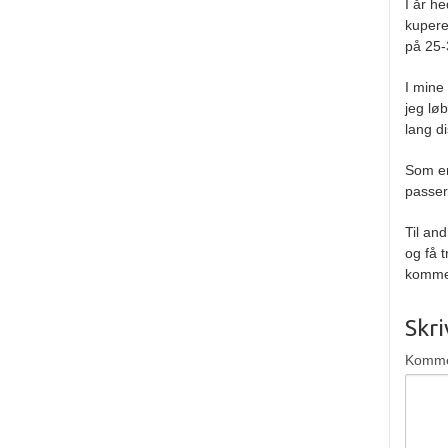
I år h
kupere
på 25-
I mine
jeg løb
lang di
Som en
passer
Til and
og få 
komme 
Skr
Komm