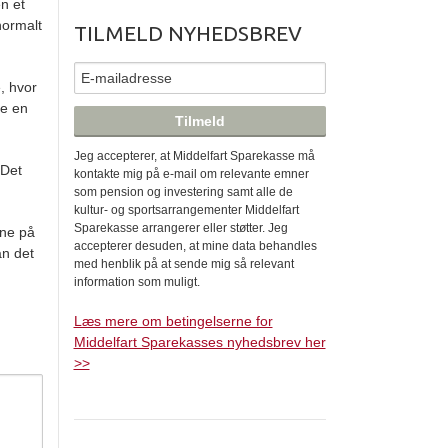
n et
normalt
TILMELD NYHEDSBREV
, hvor
be en
Jeg accepterer, at Middelfart Sparekasse må
 Det
kontakte mig på e-mail om relevante emner
som pension og investering samt alle de
kultur- og sportsarrangementer Middelfart
Sparekasse arrangerer eller støtter. Jeg
ene på
accepterer desuden, at mine data behandles
an det
med henblik på at sende mig så relevant
information som muligt.
Læs mere om betingelserne for
Middelfart Sparekasses nyhedsbrev her
>>