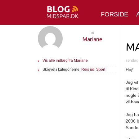
FORSIDE
af
Mariane
M
Vis alle indlæg fra Mariane
søndag 
Hej!
Skrevet i kategorierne:
Rejs ud
,
Sport
Jeg vil
til Ki
nogle 
vil ha
Jeg ha
2006 l
Sande t