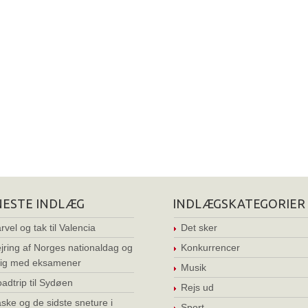
NESTE INDLÆG
INDLÆGSKATEGORIER
rvel og tak til Valencia
Det sker
jring af Norges nationaldag og
Konkurrencer
ig med eksamener
Musik
adtrip til Sydøen
Rejs ud
ske og de sidste sneture i
Sport