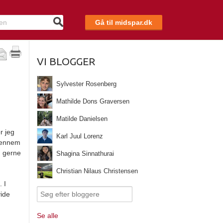
Gå til midspar.dk
VI BLOGGER
Sylvester Rosenberg
Mathilde Dons Graversen
Matilde Danielsen
r jeg
Karl Juul Lorenz
 gennem
m gerne
Shagina Sinnathurai
Christian Nilaus Christensen
. I
vide
Se alle