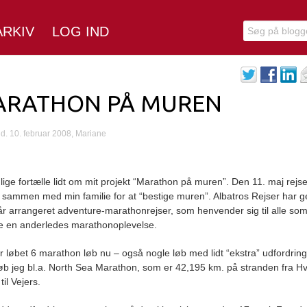
ARKIV
LOG IND
ARATHON PÅ MUREN
d. 10. februar 2008, Mariane
 lige fortælle lidt om mit projekt “Marathon på muren”. Den 11. maj rejse
na sammen med min familie for at “bestige muren”. Albatros Rejser har
år arrangeret adventure-marathonrejser, som henvender sig til alle so
ve en anderledes marathonoplevelse.
r løbet 6 marathon løb nu – også nogle
løb med lidt “ekstra” udfordring
øb jeg bl.a. North Sea Marathon, som er 42,195 km. på stranden fra H
il Vejers.