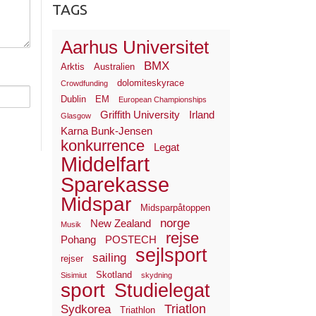
TAGS
Aarhus Universitet
BMX
Arktis
Australien
dolomiteskyrace
Crowdfunding
Dublin
EM
European Championships
Griffith University
Irland
Glasgow
Karna Bunk-Jensen
konkurrence
Legat
Middelfart
Sparekasse
Midspar
Midsparpåtoppen
norge
New Zealand
Musik
rejse
Pohang
POSTECH
sejlsport
sailing
rejser
Skotland
Sisimiut
skydning
sport
Studielegat
Triatlon
Sydkorea
Triathlon