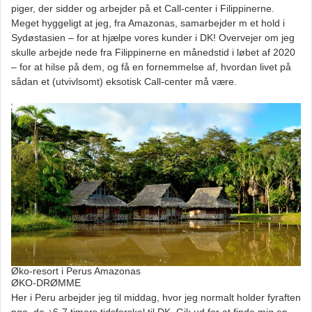
piger, der sidder og arbejder på et Call-center i Filippinerne.
Meget hyggeligt at jeg, fra Amazonas, samarbejder m et hold i
Sydøstasien – for at hjælpe vores kunder i DK! Overvejer om jeg
skulle arbejde nede fra Filippinerne en månedstid i løbet af 2020
– for at hilse på dem, og få en fornemmelse af, hvordan livet på
sådan et (utvivlsomt) eksotisk Call-center må være.
Øko-resort i Perus Amazonas
ØKO-DRØMME
Her i Peru arbejder jeg til middag, hvor jeg normalt holder fyraften
pga. de +6-7 timers tidsforskel til DK. Gik ud for at finde mig en