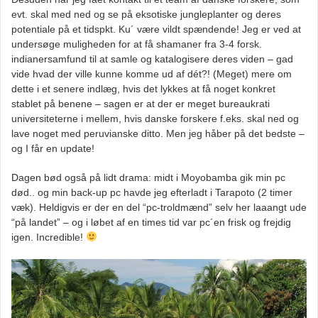
evt. skal med ned og se på eksotiske jungleplanter og deres
potentiale på et tidspkt. Ku´ være vildt spændende! Jeg er ved at
undersøge muligheden for at få shamaner fra 3-4 forsk.
indianersamfund til at samle og katalogisere deres viden – gad
vide hvad der ville kunne komme ud af dét?! (Meget) mere om
dette i et senere indlæg, hvis det lykkes at få noget konkret
stablet på benene – sagen er at der er meget bureaukrati
universiteterne i mellem, hvis danske forskere f.eks. skal ned og
lave noget med peruvianske ditto. Men jeg håber på det bedste –
og I får en update!
Dagen bød også på lidt drama: midt i Moyobamba gik min pc
død.. og min back-up pc havde jeg efterladt i Tarapoto (2 timer
væk). Heldigvis er der en del “pc-troldmænd” selv her laaangt ude
“på landet” – og i løbet af en times tid var pc´en frisk og frejdig
igen. Incredible!