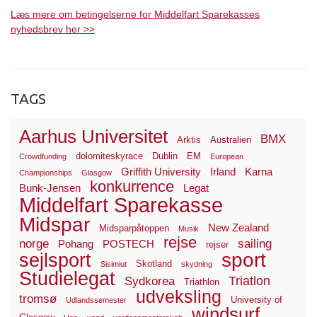
Læs mere om betingelserne for Middelfart Sparekasses
nyhedsbrev her >>
TAGS
Aarhus Universitet
BMX
Arktis
Australien
dolomiteskyrace
Dublin
EM
Crowdfunding
European
Griffith University
Irland
Karna
Championships
Glasgow
konkurrence
Bunk-Jensen
Legat
Middelfart Sparekasse
Midspar
New Zealand
Midsparpåtoppen
Musik
rejse
norge
sailing
Pohang
POSTECH
rejser
sport
sejlsport
Skotland
Sisimiut
skydning
Studielegat
Triatlon
Sydkorea
Triathlon
udveksling
tromsø
University of
Udlandssemester
windsurf