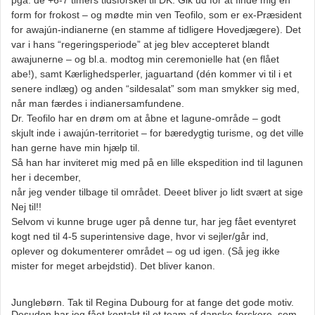
form for frokost – og mødte min ven Teofilo, som er ex-Præsident
for awajún-indianerne (en stamme af tidligere Hovedjægere). Det
var i hans “regeringsperiode” at jeg blev accepteret blandt
awajunerne – og bl.a. modtog min ceremonielle hat (en flået
abe!), samt Kærlighedsperler, jaguartand (dén kommer vi til i et
senere indlæg) og anden “sildesalat” som man smykker sig med,
når man færdes i indianersamfundene.
Dr. Teofilo har en drøm om at åbne et lagune-område – godt
skjult inde i awajún-territoriet – for bæredygtig turisme, og det ville
han gerne have min hjælp til.
Så han har inviteret mig med på en lille ekspedition ind til lagunen
her i december,
når jeg vender tilbage til området. Deeet bliver jo lidt svært at sige
Nej til!!
Selvom vi kunne bruge uger på denne tur, har jeg fået eventyret
kogt ned til 4-5 superintensive dage, hvor vi sejler/går ind,
oplever og dokumenterer området – og ud igen. (Så jeg ikke
mister for meget arbejdstid). Det bliver kanon.
Junglebørn. Tak til Regina Dubourg for at fange det gode motiv.
Desuden har jeg fået kontakt til et team af danske forskere, som