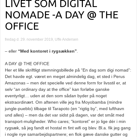
LIVET SOM DIGITAL
NOMADE -A DAY @ THE
OFFICE
fredag d. 29. november 2019, Uffe Andersen
– eller
“Med kontoret i rygsækken”
.
A DAY @ THE OFFICE
Her et lille skriftligt stemningsbillede på “En dag som digi nomad”:
Det havde egt. været en meget almindelig dag, et sted i Perus
Amazonas – men det specielle ved denne form for livsstil er, at
selv “an ordinary day at the office” kan forløbe ganske
eventyrligt… uden at den som sådan byder på noget
ekstraordinært. Om aftenen ville jeg fra Moyobamba (mindre
jungle-pueblo) tilbage til Tarapoto (en “rigtig by”, med lufthavn
und alles) – men da det var sidst på dagen, var det småt med
transport-muligheder. Who cares; “kontoret” er jo lige dér i min
rygsæk, så jeg fandt et hostal m fint wifi og blev. Bl.a. fik jeg gang
i nogle nye samarbejdspartnere; en flok gæve danske gutter og