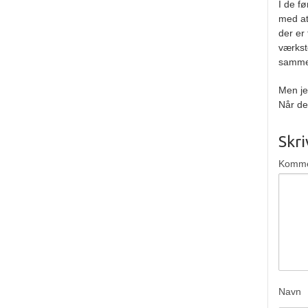
I de f
med at
der er 
værkst
sammen
Men jeg
Når det
Skr
Komm
Navn