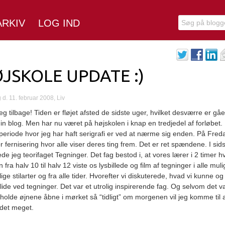
ARKIV
LOG IND
JSKOLE UPDATE :)
d. 11. februar 2008, Liv
eg tilbage! Tiden er fløjet afsted de sidste uger, hvilket desværre er gåe
in blog. Men har nu været på højskolen i knap en tredjedel af forløbet.
 periode hvor jeg har haft serigrafi er ved at nærme sig enden. På Fred
r fernisering hvor alle viser deres ting frem. Det er ret spændene. I sid
ede jeg teorifaget Tegninger. Det fag bestod i, at vores lærer i 2 timer h
fra halv 10 til halv 12 viste os lysbillede og
film af tegninger i alle mul
lige stilarter og fra alle tider. Hvorefter vi diskuterede, hvad vi kunne og
lide ved tegninger. Det var et utrolig inspirerende fag. Og selvom det va
 holde øjnene åbne i mørket så “tidligt” om morgenen vil jeg komme til 
det meget.