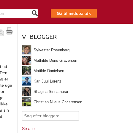
Gå til midspar.dk
VI BLOGGER
Sylvester Rosenberg
Mathilde Dons Graversen
t ud
Matilde Danielsen
 Den
ag er
Karl Juul Lorenz
ste uge
ver
Shagina Sinnathurai
ige
Christian Nilaus Christensen
 ikke
r sin
at
Se alle