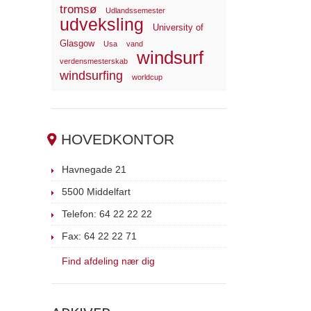
tromsø
Udlandssemester
udveksling
University of
Glasgow
Usa
vand
windsurf
verdensmesterskab
windsurfing
worldcup
HOVEDKONTOR
Havnegade 21
5500 Middelfart
Telefon: 64 22 22 22
Fax: 64 22 22 71
Find afdeling nær dig