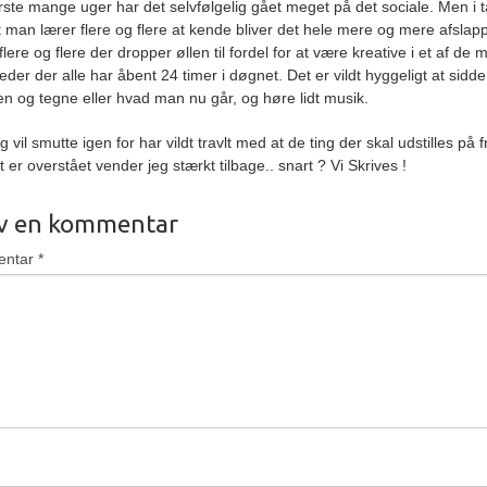
ørste mange uger har det selvfølgelig gået meget på det sociale. Men i t
 man lærer flere og flere at kende bliver det hele mere og mere afslap
flere og flere der dropper øllen til fordel for at være kreative i et af de
eder der alle har åbent 24 timer i døgnet. Det er vildt hyggeligt at sidde
 og tegne eller hvad man nu går, og høre lidt musik.
 vil smutte igen for har vildt travlt med at de ting der skal udstilles på 
 er overstået vender jeg stærkt tilbage.. snart ? Vi Skrives !
iv en kommentar
entar
*