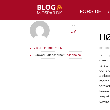
FORSIDE
af
Liv
HØ
Vis alle indlæg fra Liv
mandag 
Så er j
Skrevet i kategorierne:
Uddannelse
over m
første
der sto
afslutt
morgen 
forskel
kunne 
sag at
savne 