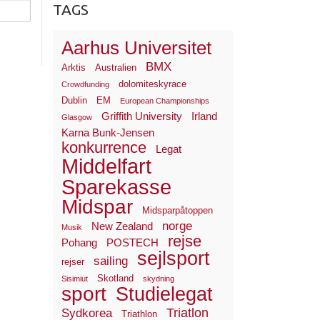
TAGS
Aarhus Universitet
BMX
Arktis
Australien
dolomiteskyrace
Crowdfunding
Dublin
EM
European Championships
Griffith University
Irland
Glasgow
Karna Bunk-Jensen
konkurrence
Legat
Middelfart
Sparekasse
Midspar
Midsparpåtoppen
norge
New Zealand
Musik
rejse
Pohang
POSTECH
sejlsport
sailing
rejser
Skotland
Sisimiut
skydning
sport
Studielegat
Triatlon
Sydkorea
Triathlon