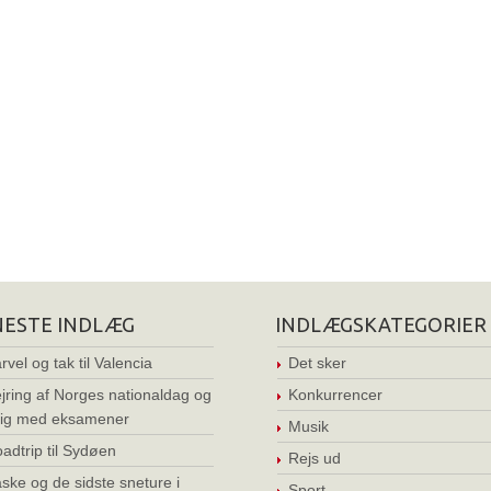
NESTE INDLÆG
INDLÆGSKATEGORIER
rvel og tak til Valencia
Det sker
jring af Norges nationaldag og
Konkurrencer
ig med eksamener
Musik
adtrip til Sydøen
Rejs ud
ske og de sidste sneture i
Sport