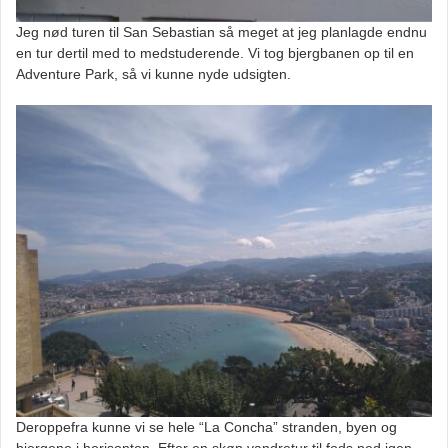
Jeg nød turen til San Sebastian så meget at jeg planlagde endnu
en tur dertil med to medstuderende. Vi tog bjergbanen op til en
Adventure Park, så vi kunne nyde udsigten.
Deroppefra kunne vi se hele “La Concha” stranden, byen og
bjergene i horisonten. Efter en skøn vandretur til fods ned igen,