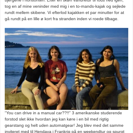
tog en af mine veninder med mig i en to-mands-kajak og sejlede
rundt mellem skibene. Vi efterlod kajakken et par minutter for at
gå rundt på en lille ø kort fra stranden inden vi roede tilbage.
“You can drive in a manual car??!!” 3 amerikanske studerende
forstod slet ikke hvordan jeg kan køre i en bil med rigtig
gearstang og helt uden automatgear! Jeg blev med det samme
inviteret med til Hendaya i Frankrig på en weekendtur og spurgt