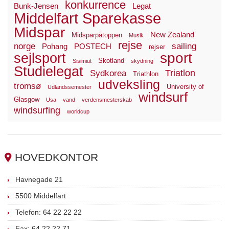
konkurrence
Bunk-Jensen
Legat
Middelfart Sparekasse
Midspar
New Zealand
Midsparpåtoppen
Musik
rejse
norge
sailing
Pohang
POSTECH
rejser
sport
sejlsport
Skotland
Sisimiut
skydning
Studielegat
Triatlon
Sydkorea
Triathlon
udveksling
tromsø
University of
Udlandssemester
windsurf
Glasgow
Usa
vand
verdensmesterskab
windsurfing
worldcup
HOVEDKONTOR
Havnegade 21
5500 Middelfart
Telefon: 64 22 22 22
Fax: 64 22 22 71