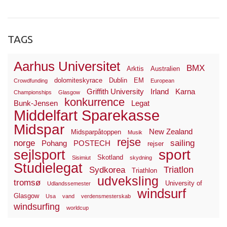
TAGS
Aarhus Universitet
BMX
Arktis
Australien
dolomiteskyrace
Dublin
EM
Crowdfunding
European
Griffith University
Irland
Karna
Championships
Glasgow
konkurrence
Bunk-Jensen
Legat
Middelfart Sparekasse
Midspar
New Zealand
Midsparpåtoppen
Musik
rejse
norge
sailing
Pohang
POSTECH
rejser
sport
sejlsport
Skotland
Sisimiut
skydning
Studielegat
Triatlon
Sydkorea
Triathlon
udveksling
tromsø
University of
Udlandssemester
windsurf
Glasgow
Usa
vand
verdensmesterskab
windsurfing
worldcup