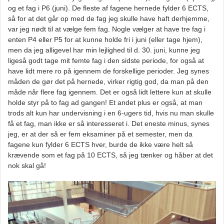
og et fag i P6 (juni). De fleste af fagene hernede fylder 6 ECTS,
så for at det går op med de fag jeg skulle have haft derhjemme,
var jeg nødt til at vælge fem fag. Nogle vælger at have tre fag i
enten P4 eller P5 for at kunne holde fri i juni (eller tage hjem),
men da jeg alligevel har min lejlighed til d. 30. juni, kunne jeg
ligeså godt tage mit femte fag i den sidste periode, for også at
have lidt mere ro på igennem de forskellige perioder. Jeg synes
måden de gør det på hernede, virker rigtig god, da man på den
måde når flere fag igennem. Det er også lidt lettere kun at skulle
holde styr på to fag ad gangen! Et andet plus er også, at man
trods alt kun har undervisning i en 6-ugers tid, hvis nu man skulle
få et fag, man ikke er så interesseret i. Det eneste minus, synes
jeg, er at der så er fem eksaminer på et semester, men da
fagene kun fylder 6 ECTS hver, burde de ikke være helt så
krævende som et fag på 10 ECTS, så jeg tænker og håber at det
nok skal gå!