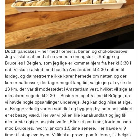
Dutch pancakes – her med flormelis, banan og chokoladesovs
Jeg vil slutte af med at nævne min endagstur til Brügge og
Bruxelles i Belgien, som jeg lige er kommet hjem fra her kl 3:30 i
nat. Vi skulle afsted med bus fra Amsterdam kl 4:30 natten til
lørdag, og da metroerne ikke kører hernede om natten og der
kun er natbusser, der tager meget lang tid, valgte jeg at cykle de
13 km, der var til mødestedet i Amsterdam vest, hvilket vil sige at
min alarm ringede kl 2:30… Busturen tog 4,5 time til Brügge, da
vi havde nogle opsamlinger undervejs. Jeg kan dog hilse at sige,
at Brügge virkelig var en sød, flot og hyggelig by, som helt sikkert
er et besøg værd. Her var vi på en lille kanalrundfart og jeg fik
min første rigtige belgiske vaffel. Efter et par timer, kørte bussen
mod Bruxelles, hvor vi ankom 1,5 time senere. Her havde vi 9
timer til at opleve byen. Vi fik bl.a. prøvet pomfritterne, fik belgisk