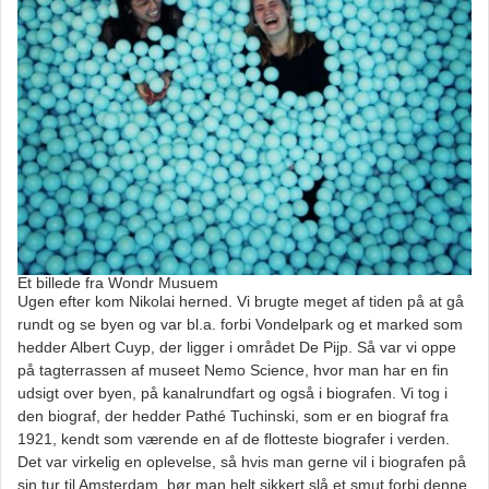
Et billede fra Wondr Musuem
Ugen efter kom Nikolai herned. Vi brugte meget af tiden på at gå
rundt og se byen og var bl.a. forbi Vondelpark og et marked som
hedder Albert Cuyp, der ligger i området De Pijp. Så var vi oppe
på tagterrassen af museet Nemo Science, hvor man har en fin
udsigt over byen, på kanalrundfart og også i biografen. Vi tog i
den biograf, der hedder Pathé Tuchinski, som er en biograf fra
1921, kendt som værende en af de flotteste biografer i verden.
Det var virkelig en oplevelse, så hvis man gerne vil i biografen på
sin tur til Amsterdam, bør man helt sikkert slå et smut forbi denne.