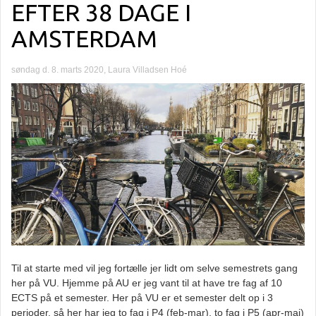
EFTER 38 DAGE I
AMSTERDAM
søndag d. 8. marts 2020, Laura Villadsen Hoé
Til at starte med vil jeg fortælle jer lidt om selve semestrets gang
her på VU. Hjemme på AU er jeg vant til at have tre fag af 10
ECTS på et semester. Her på VU er et semester delt op i 3
perioder, så her har jeg to fag i P4 (feb-mar), to fag i P5 (apr-maj)