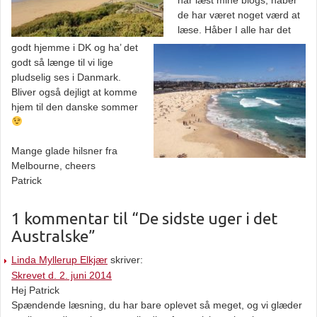
har læst mine blogs, håber
de har været noget værd at
læse. Håber I alle har det
godt hjemme i DK og ha’ det
godt så længe til vi lige
pludselig ses i Danmark.
Bliver også dejligt at komme
hjem til den danske sommer
Mange glade hilsner fra
Melbourne, cheers
Patrick
1 kommentar til “De sidste uger i det
Australske”
Linda Myllerup Elkjær
skriver:
Skrevet d. 2. juni 2014
Hej Patrick
Spændende læsning, du har bare oplevet så meget, og vi glæder