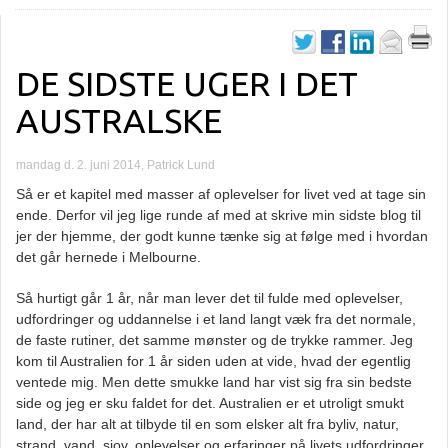
DE SIDSTE UGER I DET
AUSTRALSKE
mandag d. 2. juni 2014, Patrick Lund
Så er et kapitel med masser af oplevelser for livet ved at tage sin
ende. Derfor vil jeg lige runde af med at skrive min sidste blog til
jer der hjemme, der godt kunne tænke sig at følge med i hvordan
det går hernede i Melbourne.
Så hurtigt går 1 år, når man lever det til fulde med oplevelser,
udfordringer og uddannelse i et land langt væk fra det normale,
de faste rutiner, det samme mønster og de trykke rammer. Jeg
kom til Australien for 1 år siden uden at vide, hvad der egentlig
ventede mig. Men dette smukke land har vist sig fra sin bedste
side og jeg er sku faldet for det. Australien er et utroligt smukt
land, der har alt at tilbyde til en som elsker alt fra byliv, natur,
strand, vand, sjov, oplevelser og erfaringer på livets udfordringer.