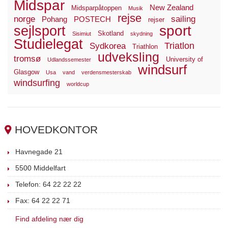
Midspar
New Zealand
Midsparpåtoppen
Musik
rejse
norge
sailing
Pohang
POSTECH
rejser
sport
sejlsport
Skotland
Sisimiut
skydning
Studielegat
Triatlon
Sydkorea
Triathlon
udveksling
tromsø
University of
Udlandssemester
windsurf
Glasgow
Usa
vand
verdensmesterskab
windsurfing
worldcup
HOVEDKONTOR
Havnegade 21
5500 Middelfart
Telefon: 64 22 22 22
Fax: 64 22 22 71
Find afdeling nær dig