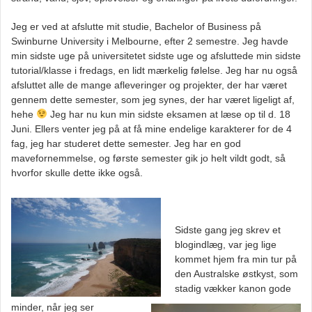
Jeg er ved at afslutte mit studie, Bachelor of Business på
Swinburne University i Melbourne, efter 2 semestre. Jeg havde
min sidste uge på universitetet sidste uge og afsluttede min sidste
tutorial/klasse i fredags, en lidt mærkelig følelse. Jeg har nu også
afsluttet alle de mange afleveringer og projekter, der har været
gennem dette semester, som jeg synes, der har været ligeligt af,
hehe
Jeg har nu kun min sidste eksamen at læse op til d. 18
Juni. Ellers venter jeg på at få mine endelige karakterer for de 4
fag, jeg har studeret dette semester. Jeg har en god
mavefornemmelse, og første semester gik jo helt vildt godt, så
hvorfor skulle dette ikke også.
Sidste gang jeg skrev et
blogindlæg, var jeg lige
kommet hjem fra min tur på
den Australske østkyst, som
stadig vækker kanon gode
minder, når jeg ser