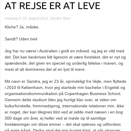
AT REJSE ER AT LEVE
mandag d. 20. august 2012, Sandra Skov
Kliche? Ja, måske.
Sandt? Uden tvivl.
Jeg har nu været i Australien i godt en måned, og jeg er vild med
det. Det kan beskrives lidt ligesom at være forelsket; det er nyt og
spændende, det giver en speciel og underlig følelse i maven, og
mest af alt domineres det af en lyst til mere.
Mit navn er Sandra, jeg er 23 år, oprindeligt fra Vejle, men flyttede
i 2010 til København, hvor jeg startede min bachelor i Engelsk og
organisationskommunikation på Copenhagen Business School.
Gennem dette studium blev jeg hurtigt klar over, at viden om
kulturforskelle, fremmedsprog, internationale relationer mm. ikke
er noget, der kan tilegnes blot ved at sidde med næsen i en bog
300 dage om året, ej heller ved at møde op til samtlige
forelæsninger om disse emner – det skal opleves og udforskes
på egen hånd. Derfor stod det mig hurtigt klart, at når chancen