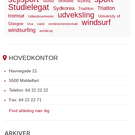
Skotland
Sisimiut
skydning
Studielegat
Triatlon
Sydkorea
Triathlon
udveksling
tromsø
University of
Udlandssemester
windsurf
Glasgow
Usa
vand
verdensmesterskab
windsurfing
worldcup
HOVEDKONTOR
Havnegade 21
5500 Middelfart
Telefon: 64 22 22 22
Fax: 64 22 22 71
Find afdeling nær dig
ARKIVER