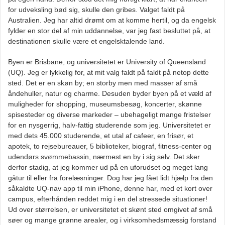
for udveksling bød sig, skulle den gribes. Valget faldt på
Australien. Jeg har altid drømt om at komme hertil, og da engelsk
fylder en stor del af min uddannelse, var jeg fast besluttet på, at
destinationen skulle være et engelsktalende land.
Byen er Brisbane, og universitetet er University of Queensland
(UQ). Jeg er lykkelig for, at mit valg faldt på faldt på netop dette
sted. Det er en skøn by; en storby men med masser af små
åndehuller, natur og charme. Desuden byder byen på et væld af
muligheder for shopping, museumsbesøg, koncerter, skønne
spisesteder og diverse markeder – ubehageligt mange fristelser
for en nysgerrig, halv-fattig studerende som jeg. Universitetet er
med dets 45.000 studerende, et utal af cafeer, en frisør, et
apotek, to rejsebureauer, 5 biblioteker, biograf, fitness-center og
udendørs svømmebassin, nærmest en by i sig selv. Det sker
derfor stadig, at jeg kommer ud på en uforudset og meget lang
gåtur til eller fra forelæsninger. Dog har jeg fået lidt hjælp fra den
såkaldte UQ-nav app til min iPhone, denne har, med et kort over
campus, efterhånden reddet mig i en del stressede situationer!
Ud over størrelsen, er universitetet et skønt sted omgivet af små
søer og mange grønne arealer, og i virksomhedsmæssig forstand