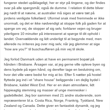
fungerer stedet upåklageligt, her er styr på tingene, og der findes
svar på alle spørgsmål, også de dumme. I relation til dette bliver
jeg nødt til at nævne, at australier må siges at være tæt på
jordens venligste folkefærd. Uformel snak med fremmede er ikke
unormalt, og det er ikke nødvendigt at stoppe folk på gaden for at
spørge om vej, de stopper af sig selv, forklarer vejen og bruger
yderligere 10 minutter på interesseret at spørge til dit ophold i
landet. Overvældende og lidt underligt til at begynde med, men
allerede nu irriteres jeg over mig selv, når jeg glemmer at sige
”how are you?” til buschaufføren på min vej til skole.
Jeg forlod Danmark uden at have en permanent bopæl på
hånden i Brisbane. Årsagen var, at jeg gerne ville opleve byen og
dens bydele på egen hånd, og derefter tage en beslutning om,
hvor det ville være bedst for mig at bo. Efter 5 nætter på hostel
flyttede jeg ind i et ”share house” beliggende i en dejlig bydel i
Brisbane, kaldet West End. Her er en skøn atmosfære, lidt
hippieagtig stemning og masser af unge mennesker i
gadebilledet. Jeg bor sammen med 21 andre studerende, som
repræsenterer bl.a. Costa Rica, Norge, Frankrig, Tyskland, New
Zealand og Canada. Dette giver en fantastisk dynamik, og jeg