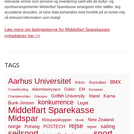
relevante emner som pension og investering samt alle de kultur- og
sportsarrangementer Middelfart Sparekasse arrangerer eller støtter. Jeg
accepterer desuden, at mine data behandles med henblik på at sende mig
så relevant information som muligt.
Læs mere om betingelserne for Middelfart Sparekasses
nyhedsbrev her >>
TAGS
Aarhus Universitet
BMX
Arktis
Australien
dolomiteskyrace
Dublin
EM
Crowdfunding
European
Griffith University
Irland
Karna
Championships
Glasgow
konkurrence
Bunk-Jensen
Legat
Middelfart Sparekasse
Midspar
New Zealand
Midsparpåtoppen
Musik
rejse
norge
sailing
Pohang
POSTECH
rejser
sport
sejlsport