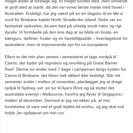
meget andet at foretage sig. Et meget turistet sted, men omvendt
et godt sted at starte, da det var vores første møde med havet i
Australien. Endeligt, har jeg været på en én-dagstur til en lille ø
nord for Brisbane kaldet North Stradbroke Island. Dette var en
fantastisk oplevelse, da øen bød på virkelig smuk natur og rigt
dyreliv. Vi formåede på den ene dag at se både en koala, en
kænguru, delfiner, hvaler og en havskildpadde – hverdagskost for
australiere, men et imponerende syn for os europæere.
Ellers er det min plan senere i semesteret at tage nordpå til
Cairns, der byder på regnskov og snorkling på Great Barrier
Reef. Denne tur ender med 7 dage i campervan langs kysten fra
Cairns til Brisbane, det bliver helt sikkert ikke kedeligt. Når mit
semester ender i midten af november, planlægger jeg at drage
sydpå til Sydney, evt. en tur til Ayers Rock og så slutter det
australske eventyr i Melbourne, hvorfra jeg flyver til Singapore i
midten af december. Dermed er jeg ret sikker på, at min
forelskelse vil vare ved et godt stykke tid endnu, og jeg skal nok
holde Jer opdateret om min rus.