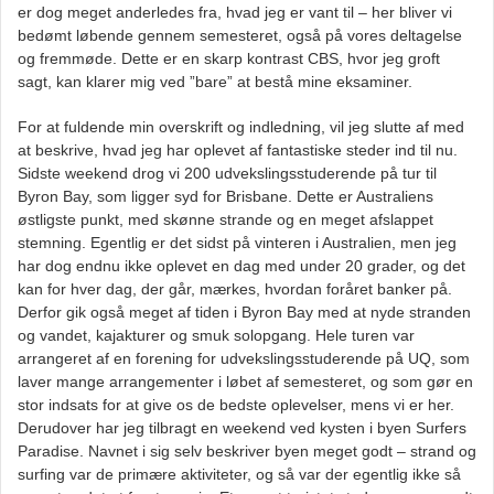
er dog meget anderledes fra, hvad jeg er vant til – her bliver vi
bedømt løbende gennem semesteret, også på vores deltagelse
og fremmøde. Dette er en skarp kontrast CBS, hvor jeg groft
sagt, kan klarer mig ved ”bare” at bestå mine eksaminer.
For at fuldende min overskrift og indledning, vil jeg slutte af med
at beskrive, hvad jeg har oplevet af fantastiske steder ind til nu.
Sidste weekend drog vi 200 udvekslingsstuderende på tur til
Byron Bay, som ligger syd for Brisbane. Dette er Australiens
østligste punkt, med skønne strande og en meget afslappet
stemning. Egentlig er det sidst på vinteren i Australien, men jeg
har dog endnu ikke oplevet en dag med under 20 grader, og det
kan for hver dag, der går, mærkes, hvordan foråret banker på.
Derfor gik også meget af tiden i Byron Bay med at nyde stranden
og vandet, kajakturer og smuk solopgang. Hele turen var
arrangeret af en forening for udvekslingsstuderende på UQ, som
laver mange arrangementer i løbet af semesteret, og som gør en
stor indsats for at give os de bedste oplevelser, mens vi er her.
Derudover har jeg tilbragt en weekend ved kysten i byen Surfers
Paradise. Navnet i sig selv beskriver byen meget godt – strand og
surfing var de primære aktiviteter, og så var der egentlig ikke så