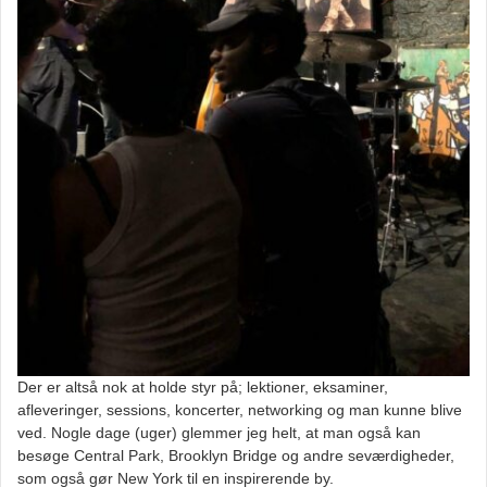
Der er altså nok at holde styr på; lektioner, eksaminer,
afleveringer, sessions, koncerter, networking og man kunne blive
ved. Nogle dage (uger) glemmer jeg helt, at man også kan
besøge Central Park, Brooklyn Bridge og andre seværdigheder,
som også gør New York til en inspirerende by.