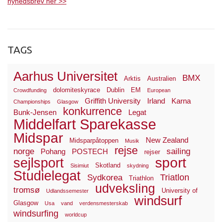
nyhedsbrev her >>
TAGS
Aarhus Universitet
BMX
Arktis
Australien
dolomiteskyrace
Dublin
EM
Crowdfunding
European
Griffith University
Irland
Karna
Championships
Glasgow
konkurrence
Bunk-Jensen
Legat
Middelfart Sparekasse
Midspar
New Zealand
Midsparpåtoppen
Musik
rejse
norge
sailing
Pohang
POSTECH
rejser
sport
sejlsport
Skotland
Sisimiut
skydning
Studielegat
Triatlon
Sydkorea
Triathlon
udveksling
tromsø
University of
Udlandssemester
windsurf
Glasgow
Usa
vand
verdensmesterskab
windsurfing
worldcup